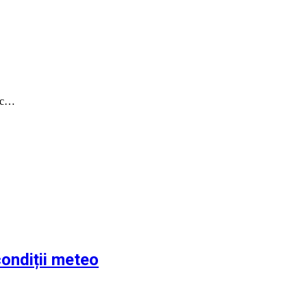
nic…
ondiții meteo