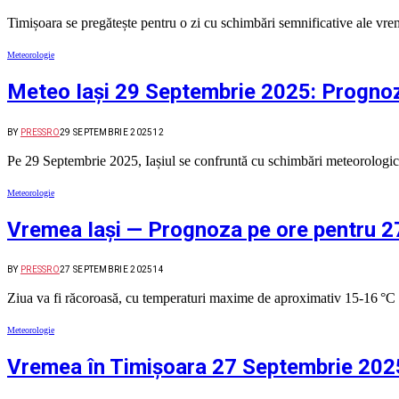
Timișoara se pregătește pentru o zi cu schimbări semnificative ale vre
Meteorologie
Meteo Iași 29 Septembrie 2025: Prognoz
BY
PRESSRO
29 SEPTEMBRIE 2025
12
Pe 29 Septembrie 2025, Iașiul se confruntă cu schimbări meteorologice s
Meteorologie
Vremea Iași — Prognoza pe ore pentru 
BY
PRESSRO
27 SEPTEMBRIE 2025
14
Ziua va fi răcoroasă, cu temperaturi maxime de aproximativ 15‑16 °C
Meteorologie
Vremea în Timișoara 27 Septembrie 202