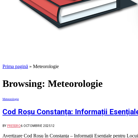
Prima pagină
»
Meteorologie
Browsing:
Meteorologie
Meteorologie
Cod Roșu Constanța: Informații Esențiale
BY
PRESSRO
6 OCTOMBRIE 2025
12
Avertizare Cod Roșu în Constanța – Informații Esențiale pentru Locu