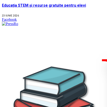
Educația STEM și resurse gratuite pentru elevi
23 IUNIE 2026
Facebook