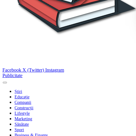
Facebook
X (Twitter)
Instagram
Publicitate
Știri
Educație
Companii
Construcții
Lifestyle
Marketing
Sănătate
Sport
Business & Finanțe