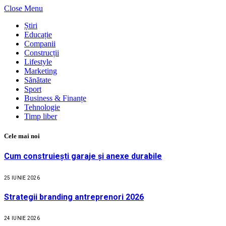
Close Menu
Știri
Educație
Companii
Construcții
Lifestyle
Marketing
Sănătate
Sport
Business & Finanțe
Tehnologie
Timp liber
Cele mai noi
Cum construiești garaje și anexe durabile
25 IUNIE 2026
Strategii branding antreprenori 2026
24 IUNIE 2026