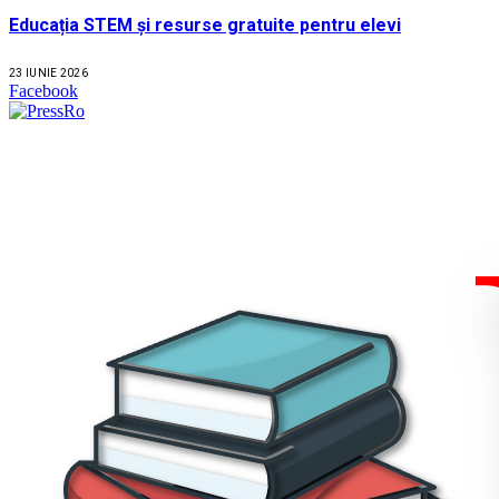
Educația STEM și resurse gratuite pentru elevi
23 IUNIE 2026
Facebook