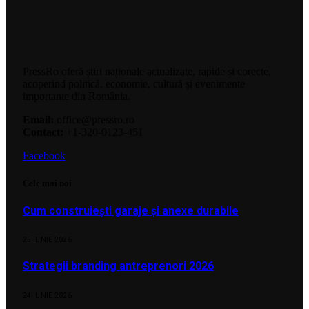
PressRo oferă știri naționale actualizate, rapide și corecte,
acoperind politică, economie, cultură și evenimente
importante din România.
Email:
office@pressro.ro
Contact:
+1-320-0123-451
Facebook
Cele mai noi
Cum construiești garaje și anexe durabile
25 IUNIE 2026
Strategii branding antreprenori 2026
24 IUNIE 2026