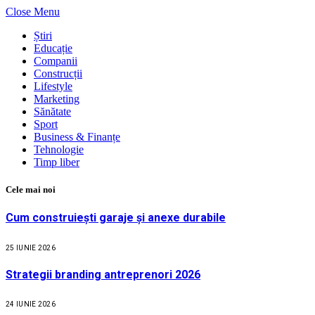
Close Menu
Știri
Educație
Companii
Construcții
Lifestyle
Marketing
Sănătate
Sport
Business & Finanțe
Tehnologie
Timp liber
Cele mai noi
Cum construiești garaje și anexe durabile
25 IUNIE 2026
Strategii branding antreprenori 2026
24 IUNIE 2026