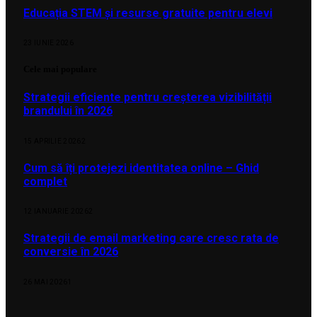
Educația STEM și resurse gratuite pentru elevi
23 IUNIE 2026
Cele mai populare
Strategii eficiente pentru creșterea vizibilității
brandului în 2026
15 APRILIE 2026
2
Cum să îți protejezi identitatea online – Ghid
complet
12 IANUARIE 2026
2
Strategii de email marketing care cresc rata de
conversie în 2026
26 MAI 2026
1