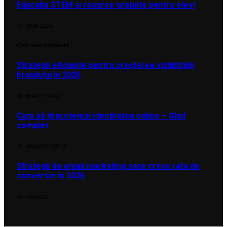
Educația STEM și resurse gratuite pentru elevi
23 IUNIE 2026
Cele mai populare
Strategii eficiente pentru creșterea vizibilității
brandului în 2026
15 APRILIE 2026
2
Cum să îți protejezi identitatea online – Ghid
complet
12 IANUARIE 2026
2
Strategii de email marketing care cresc rata de
conversie în 2026
26 MAI 2026
1