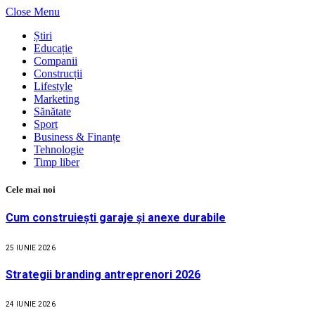
Close Menu
Știri
Educație
Companii
Construcții
Lifestyle
Marketing
Sănătate
Sport
Business & Finanțe
Tehnologie
Timp liber
Cele mai noi
Cum construiești garaje și anexe durabile
25 IUNIE 2026
Strategii branding antreprenori 2026
24 IUNIE 2026