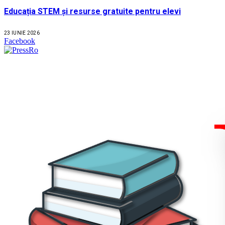
Educația STEM și resurse gratuite pentru elevi
23 IUNIE 2026
Facebook