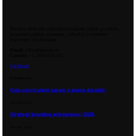
PressRo oferă știri naționale actualizate, rapide și corecte,
acoperind politică, economie, cultură și evenimente
importante din România.
Email:
office@pressro.ro
Contact:
+1-320-0123-451
Facebook
Cele mai noi
Cum construiești garaje și anexe durabile
25 IUNIE 2026
Strategii branding antreprenori 2026
24 IUNIE 2026