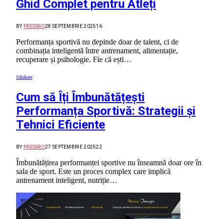
Ghid Complet pentru Atleți
BY
PRESSRO
28 SEPTEMBRIE 2025
16
Performanța sportivă nu depinde doar de talent, ci de
combinația inteligentă între antrenament, alimentație,
recuperare și psihologie. Fie că ești…
Sănătate
Cum să Îți Îmbunătățești
Performanța Sportivă: Strategii și
Tehnici Eficiente
BY
PRESSRO
27 SEPTEMBRIE 2025
22
Îmbunătățirea performanței sportive nu înseamnă doar ore în
sala de sport. Este un proces complex care implică
antrenament inteligent, nutriție…