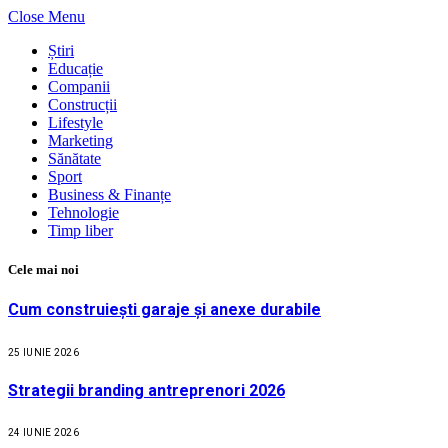
Close Menu
Știri
Educație
Companii
Construcții
Lifestyle
Marketing
Sănătate
Sport
Business & Finanțe
Tehnologie
Timp liber
Cele mai noi
Cum construiești garaje și anexe durabile
25 IUNIE 2026
Strategii branding antreprenori 2026
24 IUNIE 2026