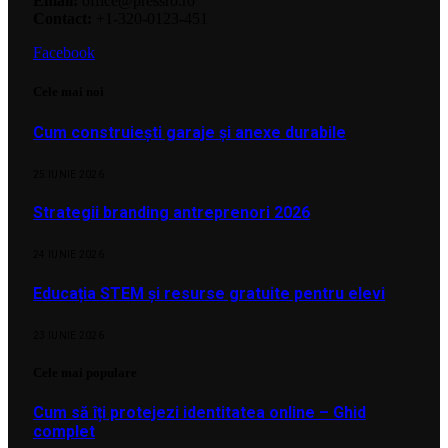
Email:
office@pressro.ro
Contact:
+1-320-0123-451
Facebook
Cele mai noi
Cum construiești garaje și anexe durabile
25 IUNIE 2026
Strategii branding antreprenori 2026
24 IUNIE 2026
Educația STEM și resurse gratuite pentru elevi
23 IUNIE 2026
Cele mai populare
Cum să îți protejezi identitatea online – Ghid
complet