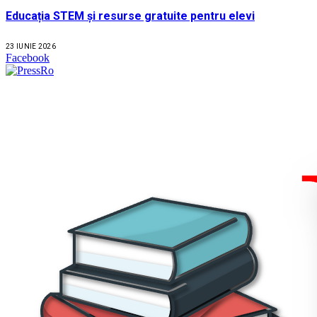
Educația STEM și resurse gratuite pentru elevi
23 IUNIE 2026
Facebook