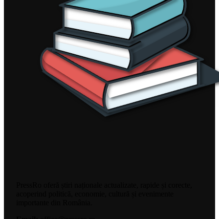
PressRo oferă știri naționale actualizate, rapide și corecte,
acoperind politică, economie, cultură și evenimente
importante din România.