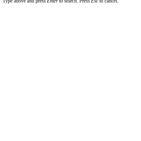
Type above and press
Enter
to search. Press
Esc
to cancel.