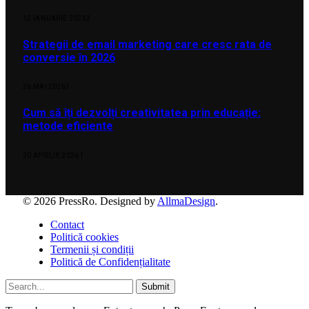
12 IANUARIE 2026
2
Strategii de email marketing care cresc rata de
conversie în 2026
26 MAI 2026
1
Cum să îți dezvolți creativitatea prin educație:
metode eficiente
30 APRILIE 2026
1
© 2026 PressRo. Designed by
AllmaDesign
.
Contact
Politică cookies
Termenii și condiții
Politică de Confidențialitate
Submit