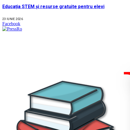
Educația STEM și resurse gratuite pentru elevi
23 IUNIE 2026
Facebook