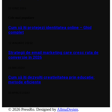
23 IUNIE 2026
Cele mai populare
Cum să îți protejezi identitatea online – Ghid
complet
12 IANUARIE 2026
2
Strategii de email marketing care cresc rata de
conversie în 2026
26 MAI 2026
1
Cum să îți dezvolți creativitatea prin educație:
metode eficiente
30 APRILIE 2026
1
© 2026 PressRo. Designed by
AllmaDesign
.