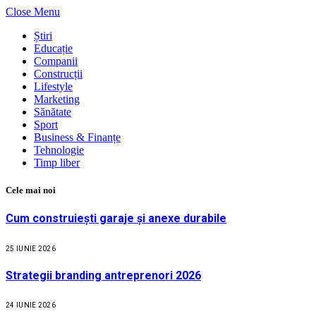
Close Menu
Știri
Educație
Companii
Construcții
Lifestyle
Marketing
Sănătate
Sport
Business & Finanțe
Tehnologie
Timp liber
Cele mai noi
Cum construiești garaje și anexe durabile
25 IUNIE 2026
Strategii branding antreprenori 2026
24 IUNIE 2026