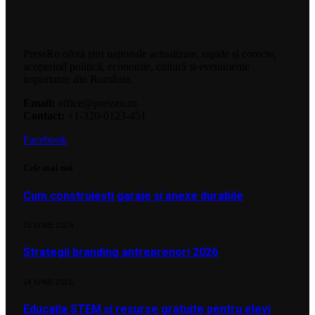
PressRo oferă știri naționale actualizate, rapide și corecte,
acoperind politică, economie, cultură și evenimente
importante din România.
Email:
office@pressro.ro
Contact:
+1-320-0123-451
Facebook
Cele mai noi
Cum construiești garaje și anexe durabile
25 IUNIE 2026
Strategii branding antreprenori 2026
24 IUNIE 2026
Educația STEM și resurse gratuite pentru elevi