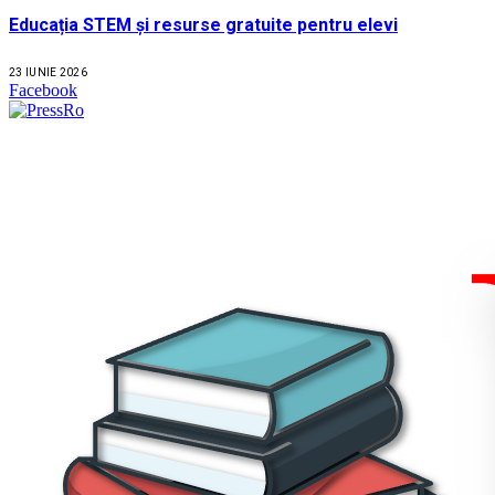
Educația STEM și resurse gratuite pentru elevi
23 IUNIE 2026
Facebook