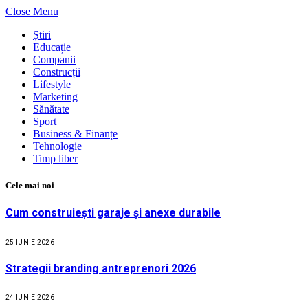
Close Menu
Știri
Educație
Companii
Construcții
Lifestyle
Marketing
Sănătate
Sport
Business & Finanțe
Tehnologie
Timp liber
Cele mai noi
Cum construiești garaje și anexe durabile
25 IUNIE 2026
Strategii branding antreprenori 2026
24 IUNIE 2026