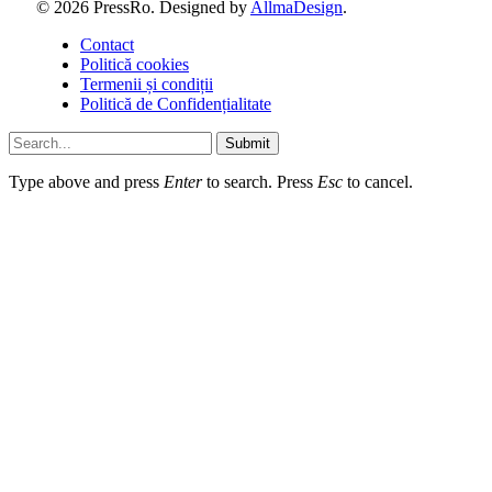
© 2026 PressRo. Designed by
AllmaDesign
.
Contact
Politică cookies
Termenii și condiții
Politică de Confidențialitate
Submit
Type above and press
Enter
to search. Press
Esc
to cancel.