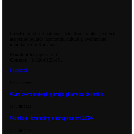
PressRo oferă știri naționale actualizate, rapide și corecte,
acoperind politică, economie, cultură și evenimente
importante din România.
Email:
office@pressro.ro
Contact:
+1-320-0123-451
Facebook
Cele mai noi
Cum construiești garaje și anexe durabile
25 IUNIE 2026
Strategii branding antreprenori 2026
24 IUNIE 2026