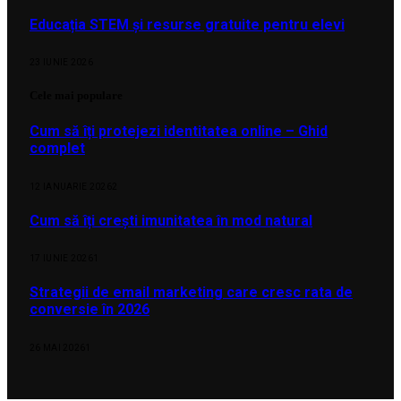
Educația STEM și resurse gratuite pentru elevi
23 IUNIE 2026
Cele mai populare
Cum să îți protejezi identitatea online – Ghid
complet
12 IANUARIE 2026
2
Cum să îți crești imunitatea în mod natural
17 IUNIE 2026
1
Strategii de email marketing care cresc rata de
conversie în 2026
26 MAI 2026
1