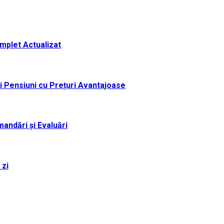
omplet Actualizat
i Pensiuni cu Prețuri Avantajoase
andări și Evaluări
 zi