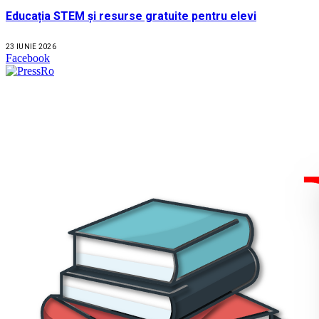
Educația STEM și resurse gratuite pentru elevi
23 IUNIE 2026
Facebook