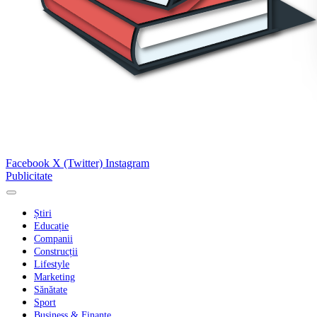
Facebook
X (Twitter)
Instagram
Publicitate
Știri
Educație
Companii
Construcții
Lifestyle
Marketing
Sănătate
Sport
Business & Finanțe