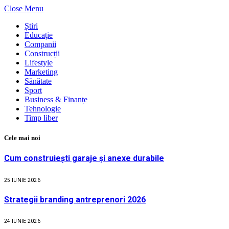
Close Menu
Știri
Educație
Companii
Construcții
Lifestyle
Marketing
Sănătate
Sport
Business & Finanțe
Tehnologie
Timp liber
Cele mai noi
Cum construiești garaje și anexe durabile
25 IUNIE 2026
Strategii branding antreprenori 2026
24 IUNIE 2026