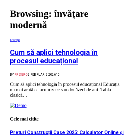
Browsing:
învățare
modernă
Educație
Cum să aplici tehnologia în
procesul educațional
BY
PRESSRO
3 FEBRUARIE 2026
10
Cum să aplici tehnologia în procesul educațional Educația
nu mai arată ca acum zece sau douăzeci de ani. Tabla
clasică…
Cele mai citite
Prețuri Construcții Case 2025: Calculator Online și