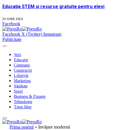
Educația STEM și resurse gratuite pentru elevi
23 IUNIE 2026
Facebook
Facebook
X (Twitter)
Instagram
Publicitate
Știri
Educație
Companii
Construcții
Lifestyle
Marketing
Sănătate
Sport
Business & Finanțe
Tehnologie
Timp liber
Prima pagină
»
învățare modernă