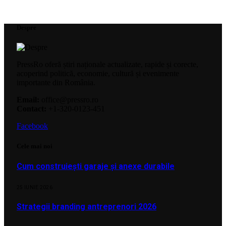
Despre
PressRo oferă știri naționale actualizate, rapide și corecte,
acoperind politică, economie, cultură și evenimente
importante din România.
Email:
office@pressro.ro
Contact:
+1-320-0123-451
Facebook
Cele mai noi
Cum construiești garaje și anexe durabile
25 IUNIE 2026
Strategii branding antreprenori 2026