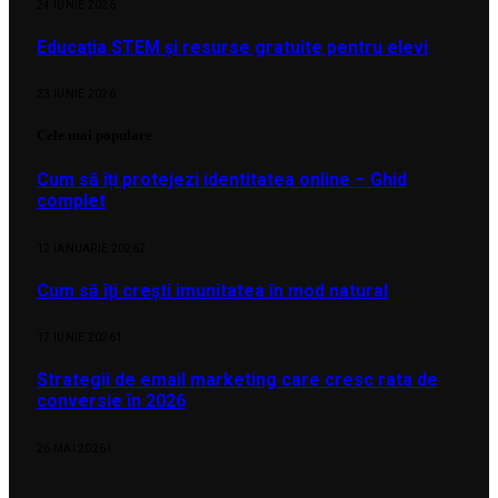
24 IUNIE 2026
Educația STEM și resurse gratuite pentru elevi
23 IUNIE 2026
Cele mai populare
Cum să îți protejezi identitatea online – Ghid
complet
12 IANUARIE 2026
2
Cum să îți crești imunitatea în mod natural
17 IUNIE 2026
1
Strategii de email marketing care cresc rata de
conversie în 2026
26 MAI 2026
1