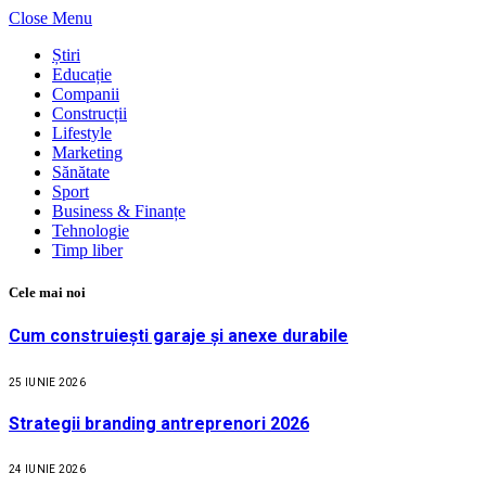
Close Menu
Știri
Educație
Companii
Construcții
Lifestyle
Marketing
Sănătate
Sport
Business & Finanțe
Tehnologie
Timp liber
Cele mai noi
Cum construiești garaje și anexe durabile
25 IUNIE 2026
Strategii branding antreprenori 2026
24 IUNIE 2026