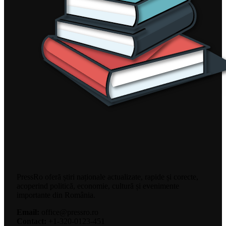
PressRo oferă știri naționale actualizate, rapide și corecte,
acoperind politică, economie, cultură și evenimente
importante din România.
Email:
office@pressro.ro
Contact:
+1-320-0123-451