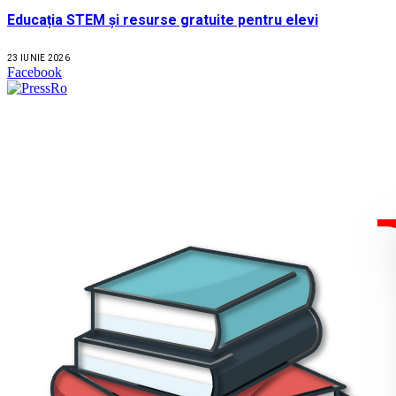
Educația STEM și resurse gratuite pentru elevi
23 IUNIE 2026
Facebook