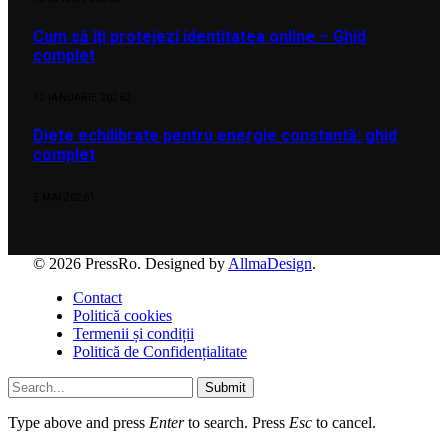
Cum să îți protejezi identitatea online – Ghid
complet
12 IANUARIE 2026
2
Diete echilibrate pentru energie constantă: ghid
complet
5 MAI 2026
1
© 2026 PressRo. Designed by
AllmaDesign
.
Contact
Politică cookies
Termenii și condiții
Politică de Confidențialitate
Submit
Type above and press
Enter
to search. Press
Esc
to cancel.