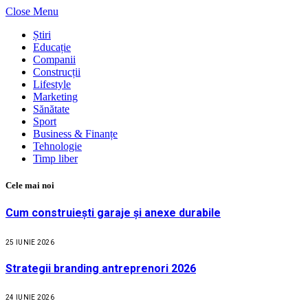
Close Menu
Știri
Educație
Companii
Construcții
Lifestyle
Marketing
Sănătate
Sport
Business & Finanțe
Tehnologie
Timp liber
Cele mai noi
Cum construiești garaje și anexe durabile
25 IUNIE 2026
Strategii branding antreprenori 2026
24 IUNIE 2026