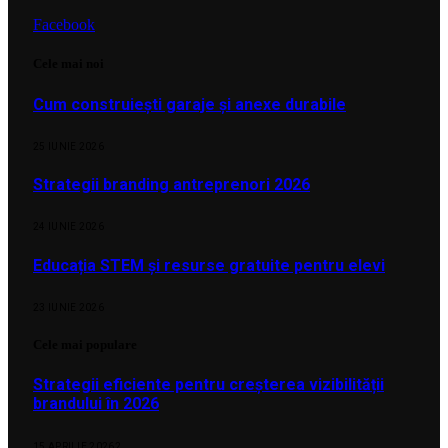
Facebook
Cele mai noi
Cum construiești garaje și anexe durabile
25 IUNIE 2026
Strategii branding antreprenori 2026
24 IUNIE 2026
Educația STEM și resurse gratuite pentru elevi
23 IUNIE 2026
Cele mai populare
Strategii eficiente pentru creșterea vizibilității
brandului în 2026
15 APRILIE 2026
2