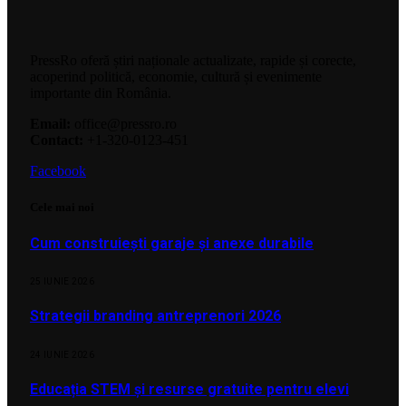
PressRo oferă știri naționale actualizate, rapide și corecte,
acoperind politică, economie, cultură și evenimente
importante din România.
Email:
office@pressro.ro
Contact:
+1-320-0123-451
Facebook
Cele mai noi
Cum construiești garaje și anexe durabile
25 IUNIE 2026
Strategii branding antreprenori 2026
24 IUNIE 2026
Educația STEM și resurse gratuite pentru elevi