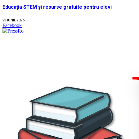
Educația STEM și resurse gratuite pentru elevi
23 IUNIE 2026
Facebook