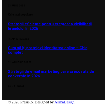
23 IUNIE 2026
Cele mai populare
Strategii eficiente pentru creșterea vizibilității
brandului în 2026
15 APRILIE 2026
2
Cum să îți protejezi identitatea online – Ghid
complet
12 IANUARIE 2026
2
Strategii de email marketing care cresc rata de
conversie în 2026
26 MAI 2026
1
© 2026 PressRo. Designed by
AllmaDesign
.