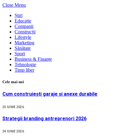
Close Menu
Știri
Educație
Companii
Construcții
Lifestyle
Marketing
Sănătate
Sport
Business & Finanțe
Tehnologie
Timp liber
Cele mai noi
Cum construiești garaje și anexe durabile
25 IUNIE 2026
Strategii branding antreprenori 2026
24 IUNIE 2026