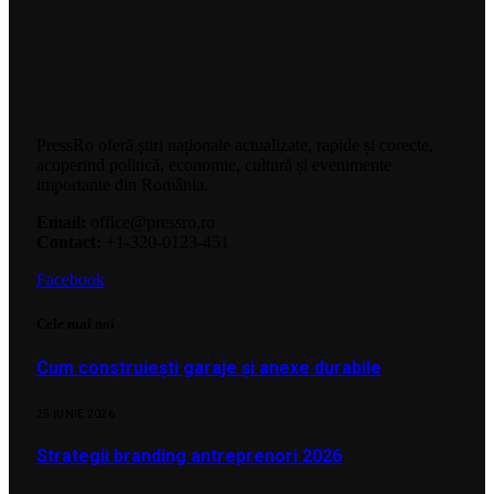
PressRo oferă știri naționale actualizate, rapide și corecte,
acoperind politică, economie, cultură și evenimente
importante din România.
Email:
office@pressro.ro
Contact:
+1-320-0123-451
Facebook
Cele mai noi
Cum construiești garaje și anexe durabile
25 IUNIE 2026
Strategii branding antreprenori 2026