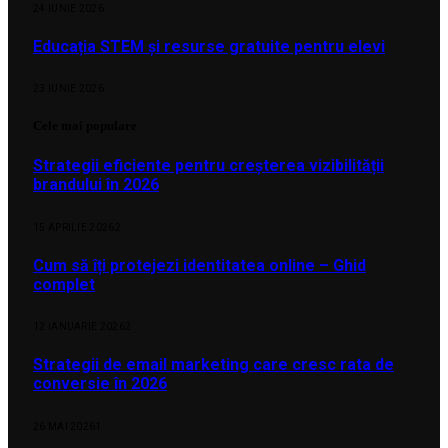
24 IUNIE 2026
Educația STEM și resurse gratuite pentru elevi
23 IUNIE 2026
Cele mai populare
Strategii eficiente pentru creșterea vizibilității
brandului în 2026
15 APRILIE 2026
2
Cum să îți protejezi identitatea online – Ghid
complet
12 IANUARIE 2026
2
Strategii de email marketing care cresc rata de
conversie în 2026
26 MAI 2026
1