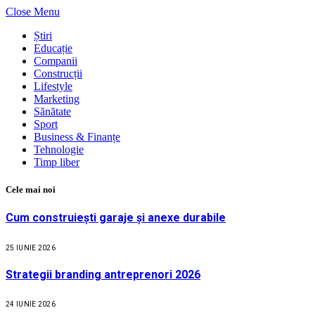
Close Menu
Știri
Educație
Companii
Construcții
Lifestyle
Marketing
Sănătate
Sport
Business & Finanțe
Tehnologie
Timp liber
Cele mai noi
Cum construiești garaje și anexe durabile
25 IUNIE 2026
Strategii branding antreprenori 2026
24 IUNIE 2026