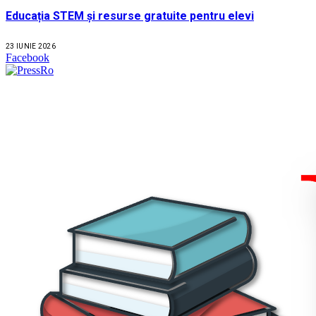
Educația STEM și resurse gratuite pentru elevi
23 IUNIE 2026
Facebook