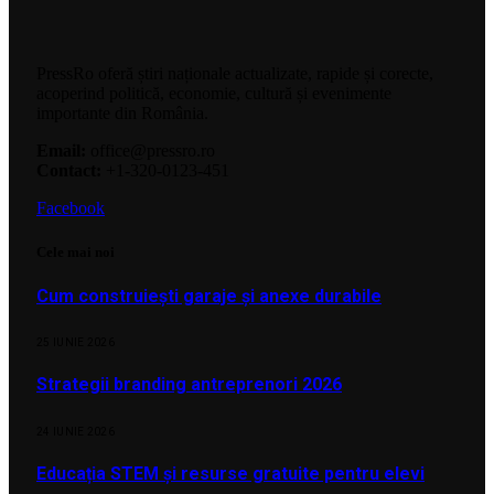
PressRo oferă știri naționale actualizate, rapide și corecte,
acoperind politică, economie, cultură și evenimente
importante din România.
Email:
office@pressro.ro
Contact:
+1-320-0123-451
Facebook
Cele mai noi
Cum construiești garaje și anexe durabile
25 IUNIE 2026
Strategii branding antreprenori 2026
24 IUNIE 2026
Educația STEM și resurse gratuite pentru elevi