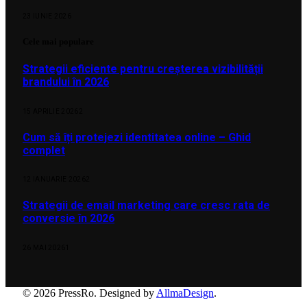
23 IUNIE 2026
Cele mai populare
Strategii eficiente pentru creșterea vizibilității
brandului în 2026
15 APRILIE 2026
2
Cum să îți protejezi identitatea online – Ghid
complet
12 IANUARIE 2026
2
Strategii de email marketing care cresc rata de
conversie în 2026
26 MAI 2026
1
© 2026 PressRo. Designed by
AllmaDesign
.