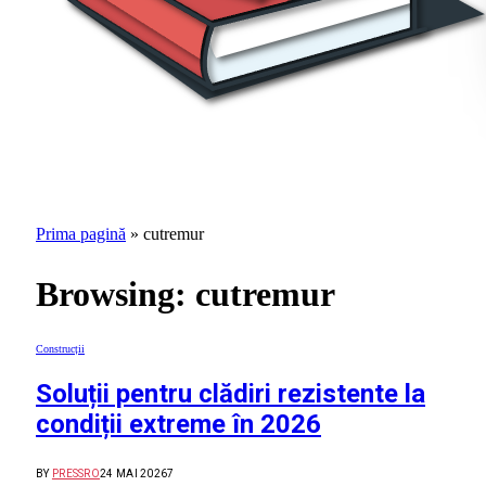
Prima pagină
»
cutremur
Browsing:
cutremur
Construcții
Soluții pentru clădiri rezistente la
condiții extreme în 2026
BY
PRESSRO
24 MAI 2026
7