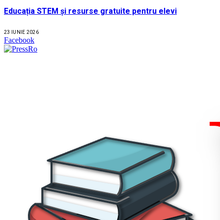
Educația STEM și resurse gratuite pentru elevi
23 IUNIE 2026
Facebook