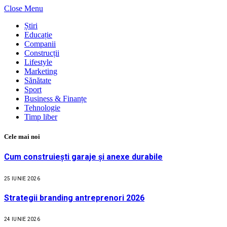
Close Menu
Știri
Educație
Companii
Construcții
Lifestyle
Marketing
Sănătate
Sport
Business & Finanțe
Tehnologie
Timp liber
Cele mai noi
Cum construiești garaje și anexe durabile
25 IUNIE 2026
Strategii branding antreprenori 2026
24 IUNIE 2026