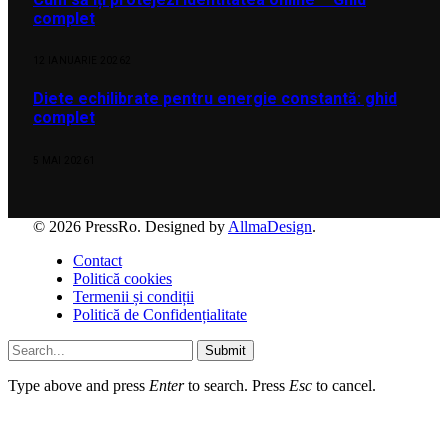
complet
12 IANUARIE 2026
2
Diete echilibrate pentru energie constantă: ghid
complet
5 MAI 2026
1
© 2026 PressRo. Designed by
AllmaDesign
.
Contact
Politică cookies
Termenii și condiții
Politică de Confidențialitate
Submit
Type above and press
Enter
to search. Press
Esc
to cancel.