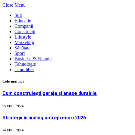
Close Menu
Știri
Educație
Companii
Construcții
Lifestyle
Marketing
Sănătate
Sport
Business & Finanțe
Tehnologie
Timp liber
Cele mai noi
Cum construiești garaje și anexe durabile
25 IUNIE 2026
Strategii branding antreprenori 2026
24 IUNIE 2026