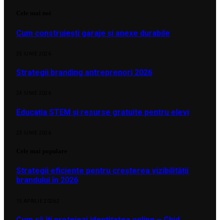
Cele mai noi
Cum construiești garaje și anexe durabile
25 IUNIE 2026
Strategii branding antreprenori 2026
24 IUNIE 2026
Educația STEM și resurse gratuite pentru elevi
23 IUNIE 2026
Cele mai populare
Strategii eficiente pentru creșterea vizibilității
brandului în 2026
15 APRILIE 2026
2
Cum să îți protejezi identitatea online – Ghid