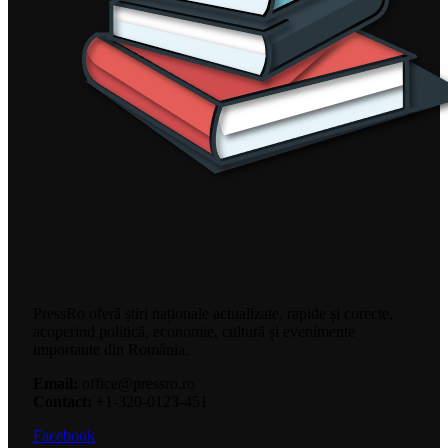
PressRo oferă știri naționale actualizate, rapide și corecte,
acoperind politică, economie, cultură și evenimente
importante din România.
Email:
office@pressro.ro
Contact:
+1-320-0123-451
Facebook