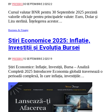
BY
PRESSRO
30 SEPTEMBRIE 2025
22
Cursul valutar BNR pentru 30 Septembrie 2025 prezintă
valorile oficiale pentru principalele valute: Euro, Dolar și
Lira sterlină. Înțelegerea acestor…
Business & Finanțe
Știri Economice 2025: Inflație,
Investiții și Evoluția Bursei
BY
PRESSRO
15 SEPTEMBRIE 2025
19
Știri Economice: Inflație, Investiții, Bursa – Analiză
Completă 2025 Introducere Economia globală traversează o
perioadă complexă, în care inflația, investițiile…