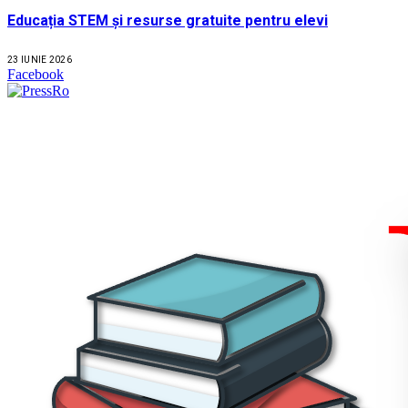
Educația STEM și resurse gratuite pentru elevi
23 IUNIE 2026
Facebook