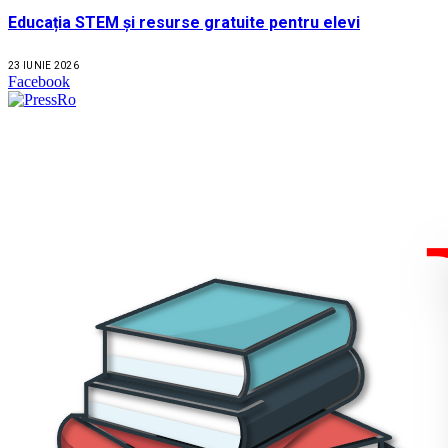
Educația STEM și resurse gratuite pentru elevi
23 IUNIE 2026
Facebook