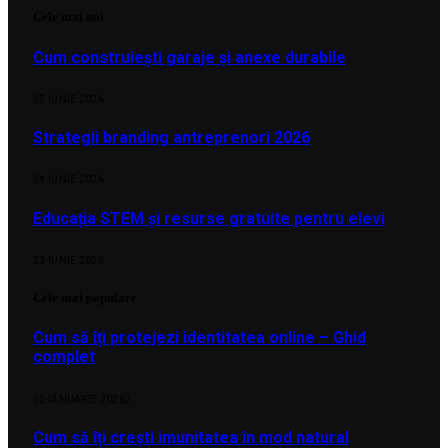
Cele mai noi
Cum construiești garaje și anexe durabile
25 IUNIE 2026
Strategii branding antreprenori 2026
24 IUNIE 2026
Educația STEM și resurse gratuite pentru elevi
23 IUNIE 2026
Cele mai populare
Cum să îți protejezi identitatea online – Ghid
complet
12 IANUARIE 2026
2
Cum să îți crești imunitatea în mod natural