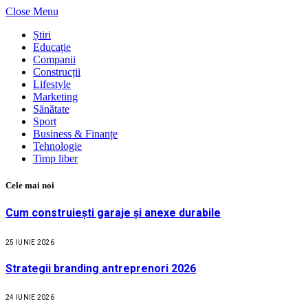
Close Menu
Știri
Educație
Companii
Construcții
Lifestyle
Marketing
Sănătate
Sport
Business & Finanțe
Tehnologie
Timp liber
Cele mai noi
Cum construiești garaje și anexe durabile
25 IUNIE 2026
Strategii branding antreprenori 2026
24 IUNIE 2026