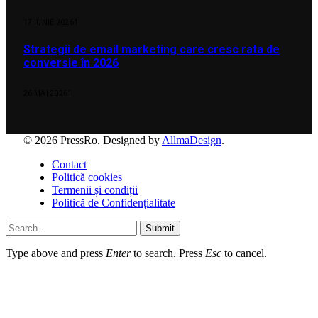
17 IUNIE 2026
1
Strategii de email marketing care cresc rata de
conversie în 2026
26 MAI 2026
1
© 2026 PressRo. Designed by
AllmaDesign
.
Contact
Politică cookies
Termenii și condiții
Politică de Confidențialitate
Submit
Type above and press
Enter
to search. Press
Esc
to cancel.