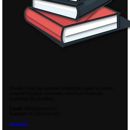
PressRo oferă știri naționale actualizate, rapide și corecte,
acoperind politică, economie, cultură și evenimente
importante din România.
Email:
office@pressro.ro
Contact:
+1-320-0123-451
Facebook