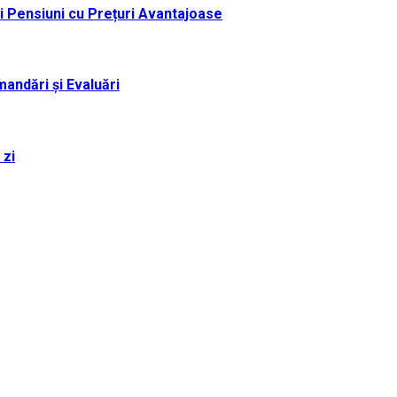
i Pensiuni cu Prețuri Avantajoase
andări și Evaluări
 zi