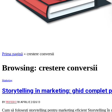
Prima pagină
»
crestere conversii
Browsing:
crestere conversii
Marketing
Storytelling în marketing: ghid complet p
BY
PRESSRO
18 APRILIE 2026
13
Cum să folosești storytelling pentru marketing eficient Storytelling în