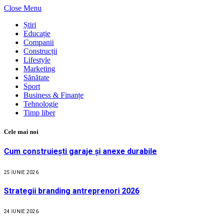
Close Menu
Știri
Educație
Companii
Construcții
Lifestyle
Marketing
Sănătate
Sport
Business & Finanțe
Tehnologie
Timp liber
Cele mai noi
Cum construiești garaje și anexe durabile
25 IUNIE 2026
Strategii branding antreprenori 2026
24 IUNIE 2026