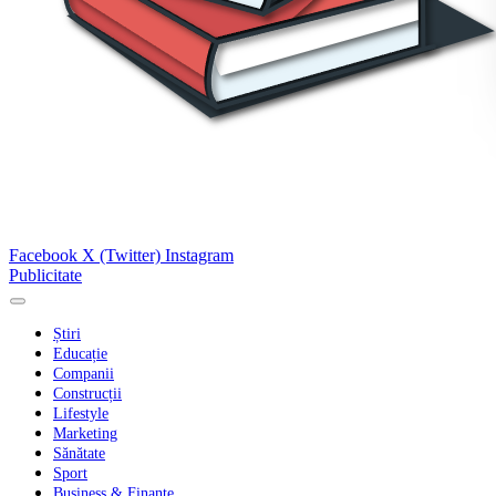
Facebook
X (Twitter)
Instagram
Publicitate
Știri
Educație
Companii
Construcții
Lifestyle
Marketing
Sănătate
Sport
Business & Finanțe