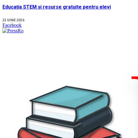
Educația STEM și resurse gratuite pentru elevi
23 IUNIE 2026
Facebook