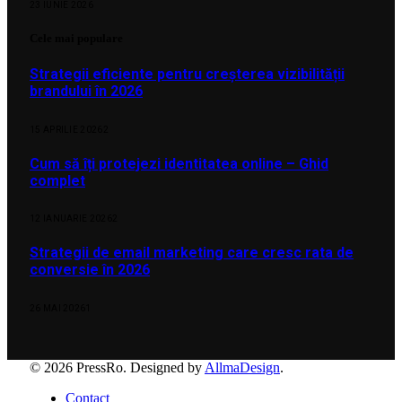
23 IUNIE 2026
Cele mai populare
Strategii eficiente pentru creșterea vizibilității
brandului în 2026
15 APRILIE 2026
2
Cum să îți protejezi identitatea online – Ghid
complet
12 IANUARIE 2026
2
Strategii de email marketing care cresc rata de
conversie în 2026
26 MAI 2026
1
© 2026 PressRo. Designed by
AllmaDesign
.
Contact