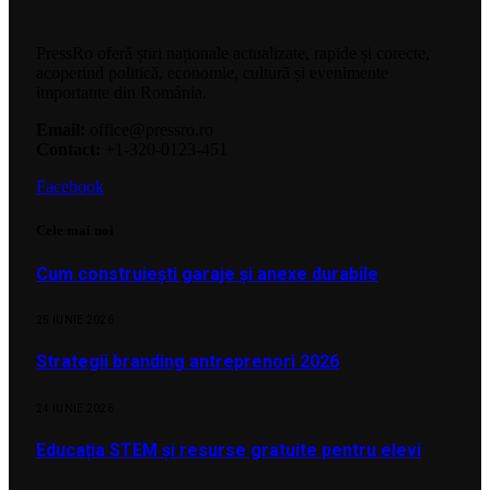
PressRo oferă știri naționale actualizate, rapide și corecte,
acoperind politică, economie, cultură și evenimente
importante din România.
Email:
office@pressro.ro
Contact:
+1-320-0123-451
Facebook
Cele mai noi
Cum construiești garaje și anexe durabile
25 IUNIE 2026
Strategii branding antreprenori 2026
24 IUNIE 2026
Educația STEM și resurse gratuite pentru elevi