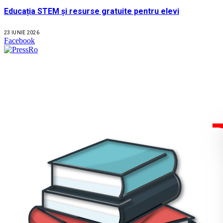
Educația STEM și resurse gratuite pentru elevi
23 IUNIE 2026
Facebook