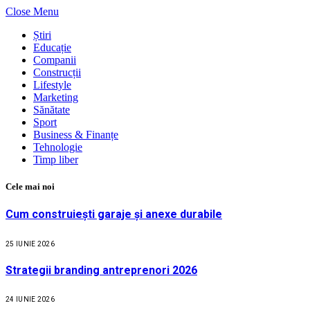
Close Menu
Știri
Educație
Companii
Construcții
Lifestyle
Marketing
Sănătate
Sport
Business & Finanțe
Tehnologie
Timp liber
Cele mai noi
Cum construiești garaje și anexe durabile
25 IUNIE 2026
Strategii branding antreprenori 2026
24 IUNIE 2026