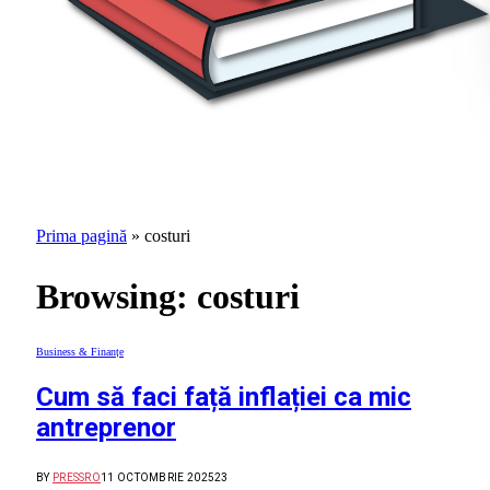
Prima pagină
»
costuri
Browsing:
costuri
Business & Finanțe
Cum să faci față inflației ca mic
antreprenor
BY
PRESSRO
11 OCTOMBRIE 2025
23