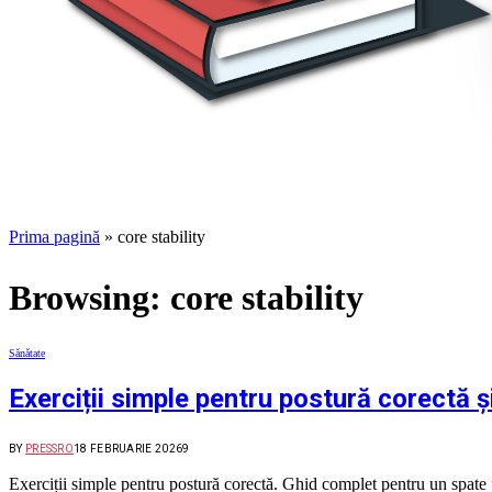
Prima pagină
»
core stability
Browsing:
core stability
Sănătate
Exerciții simple pentru postură corectă 
BY
PRESSRO
18 FEBRUARIE 2026
9
Exerciții simple pentru postură corectă. Ghid complet pentru un spate p