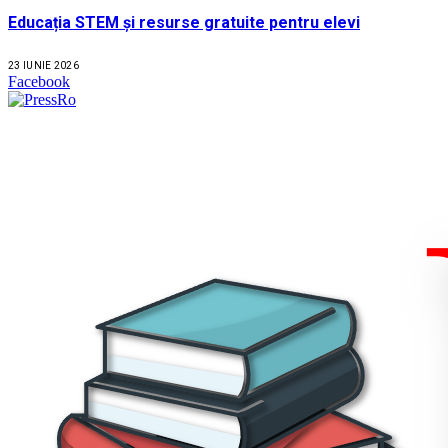
Educația STEM și resurse gratuite pentru elevi
23 IUNIE 2026
Facebook