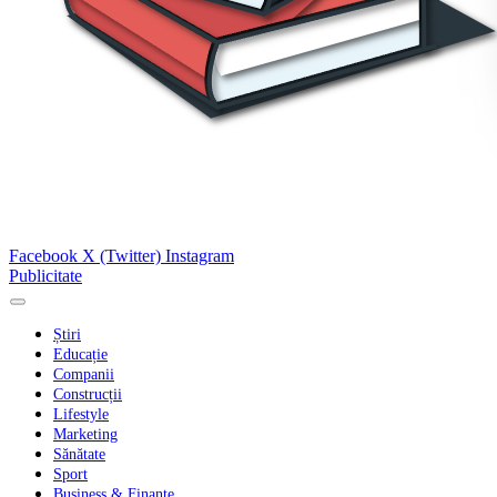
Facebook
X (Twitter)
Instagram
Publicitate
Știri
Educație
Companii
Construcții
Lifestyle
Marketing
Sănătate
Sport
Business & Finanțe