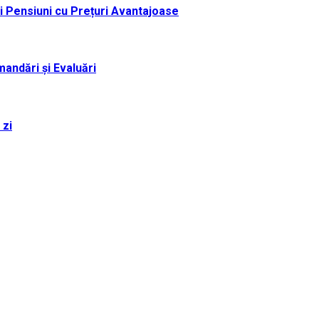
i Pensiuni cu Prețuri Avantajoase
andări și Evaluări
 zi