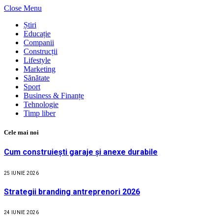
Close Menu
Știri
Educație
Companii
Construcții
Lifestyle
Marketing
Sănătate
Sport
Business & Finanțe
Tehnologie
Timp liber
Cele mai noi
Cum construiești garaje și anexe durabile
25 IUNIE 2026
Strategii branding antreprenori 2026
24 IUNIE 2026