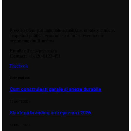
PressRo oferă știri naționale actualizate, rapide și corecte,
acoperind politică, economie, cultură și evenimente
importante din România.
Email:
office@pressro.ro
Contact:
+1-320-0123-451
Facebook
Cele mai noi
Cum construiești garaje și anexe durabile
25 IUNIE 2026
Strategii branding antreprenori 2026
24 IUNIE 2026