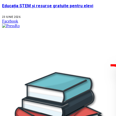
Educația STEM și resurse gratuite pentru elevi
23 IUNIE 2026
Facebook