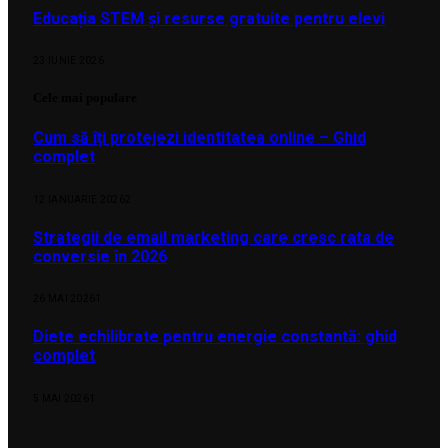
Educația STEM și resurse gratuite pentru elevi
23 IUNIE 2026
Cele mai populare
Cum să îți protejezi identitatea online – Ghid
complet
12 IANUARIE 2026
2
Strategii de email marketing care cresc rata de
conversie în 2026
26 MAI 2026
1
Diete echilibrate pentru energie constantă: ghid
complet
5 MAI 2026
1