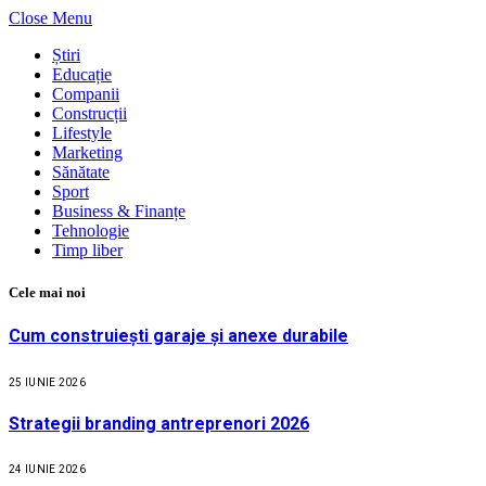
Close Menu
Știri
Educație
Companii
Construcții
Lifestyle
Marketing
Sănătate
Sport
Business & Finanțe
Tehnologie
Timp liber
Cele mai noi
Cum construiești garaje și anexe durabile
25 IUNIE 2026
Strategii branding antreprenori 2026
24 IUNIE 2026