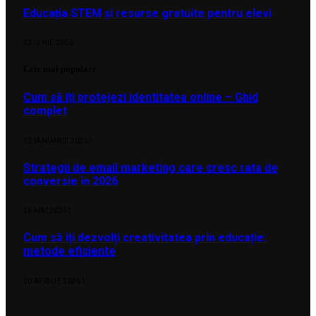
Educația STEM și resurse gratuite pentru elevi
23 IUNIE 2026
Cele mai populare
Cum să îți protejezi identitatea online – Ghid
complet
12 IANUARIE 2026
2
Strategii de email marketing care cresc rata de
conversie în 2026
26 MAI 2026
1
Cum să îți dezvolți creativitatea prin educație:
metode eficiente
30 APRILIE 2026
1