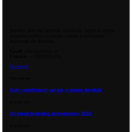
PressRo oferă știri naționale actualizate, rapide și corecte,
acoperind politică, economie, cultură și evenimente
importante din România.
Email:
office@pressro.ro
Contact:
+1-320-0123-451
Facebook
Cele mai noi
Cum construiești garaje și anexe durabile
25 IUNIE 2026
Strategii branding antreprenori 2026
24 IUNIE 2026