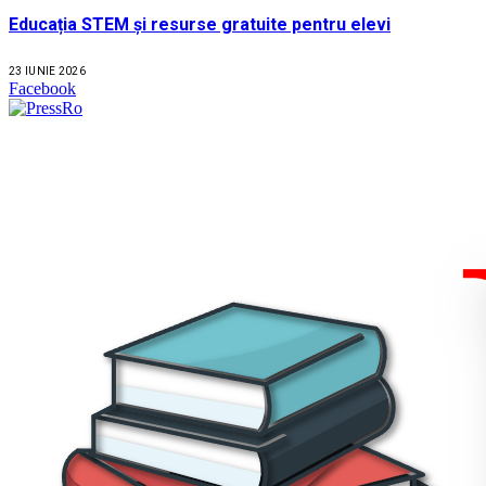
Educația STEM și resurse gratuite pentru elevi
23 IUNIE 2026
Facebook