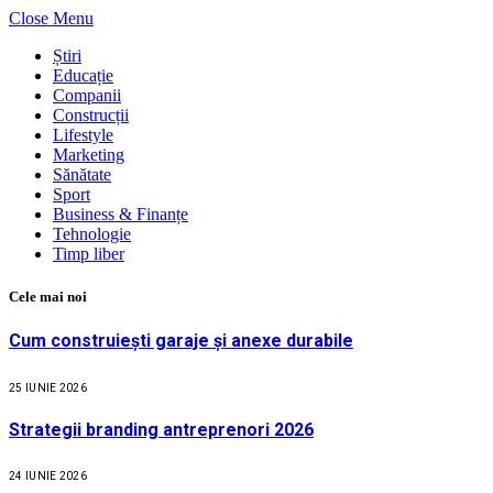
Close Menu
Știri
Educație
Companii
Construcții
Lifestyle
Marketing
Sănătate
Sport
Business & Finanțe
Tehnologie
Timp liber
Cele mai noi
Cum construiești garaje și anexe durabile
25 IUNIE 2026
Strategii branding antreprenori 2026
24 IUNIE 2026