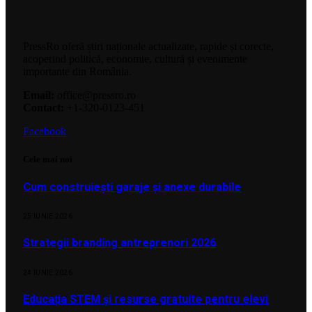
PressRo oferă știri naționale actualizate, rapide și corecte,
acoperind politică, economie, cultură și evenimente
importante din România.
Email:
office@pressro.ro
Contact:
+1-320-0123-451
Facebook
Cele mai noi
Cum construiești garaje și anexe durabile
25 IUNIE 2026
Strategii branding antreprenori 2026
24 IUNIE 2026
Educația STEM și resurse gratuite pentru elevi