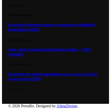
23 IUNIE 2026
Cele mai populare
Strategii eficiente pentru creșterea vizibilității
brandului în 2026
15 APRILIE 2026
2
Cum să îți protejezi identitatea online – Ghid
complet
12 IANUARIE 2026
2
Strategii de email marketing care cresc rata de
conversie în 2026
26 MAI 2026
1
© 2026 PressRo. Designed by
AllmaDesign
.