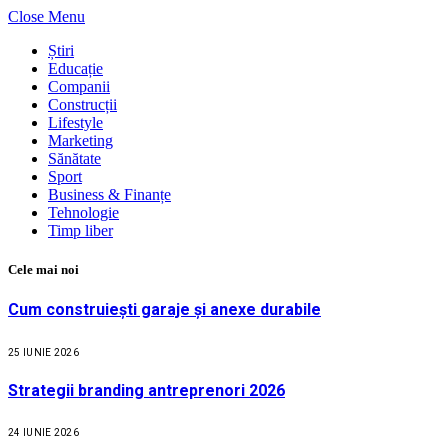
Close Menu
Știri
Educație
Companii
Construcții
Lifestyle
Marketing
Sănătate
Sport
Business & Finanțe
Tehnologie
Timp liber
Cele mai noi
Cum construiești garaje și anexe durabile
25 IUNIE 2026
Strategii branding antreprenori 2026
24 IUNIE 2026