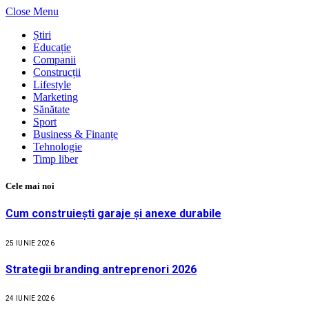
Close Menu
Știri
Educație
Companii
Construcții
Lifestyle
Marketing
Sănătate
Sport
Business & Finanțe
Tehnologie
Timp liber
Cele mai noi
Cum construiești garaje și anexe durabile
25 IUNIE 2026
Strategii branding antreprenori 2026
24 IUNIE 2026