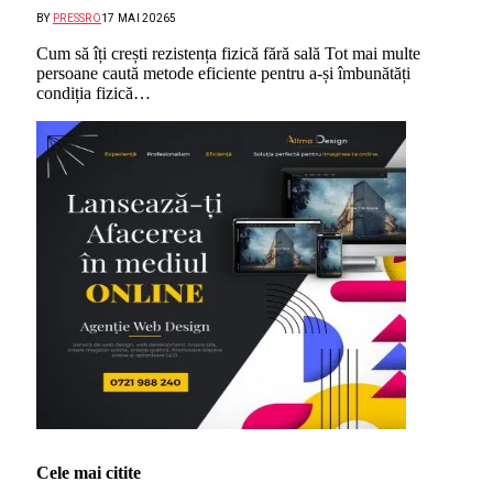
BY
PRESSRO
17 MAI 2026
5
Cum să îți crești rezistența fizică fără sală Tot mai multe
persoane caută metode eficiente pentru a-și îmbunătăți
condiția fizică…
Cele mai citite