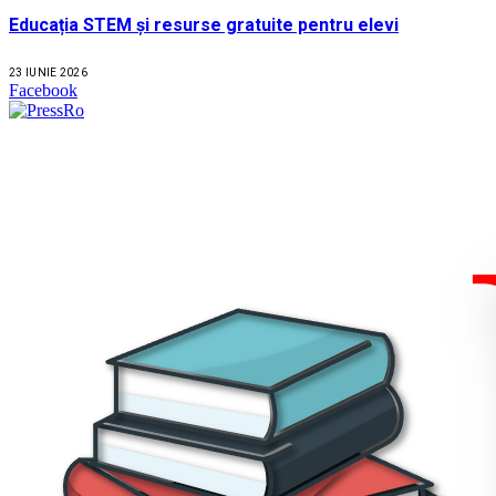
Educația STEM și resurse gratuite pentru elevi
23 IUNIE 2026
Facebook