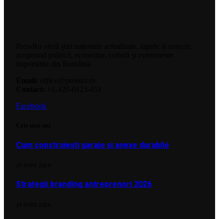
PressRo oferă știri naționale actualizate, rapide și corecte,
acoperind politică, economie, cultură și evenimente
importante din România.
Email:
office@pressro.ro
Contact:
+1-320-0123-451
Facebook
Cele mai noi
Cum construiești garaje și anexe durabile
25 IUNIE 2026
Strategii branding antreprenori 2026
24 IUNIE 2026