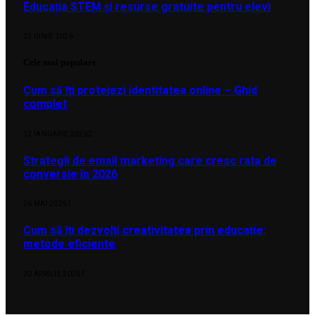
Educația STEM și resurse gratuite pentru elevi
23 IUNIE 2026
Cele mai populare
Cum să îți protejezi identitatea online – Ghid
complet
12 IANUARIE 2026
2
Strategii de email marketing care cresc rata de
conversie în 2026
26 MAI 2026
1
Cum să îți dezvolți creativitatea prin educație:
metode eficiente
30 APRILIE 2026
1