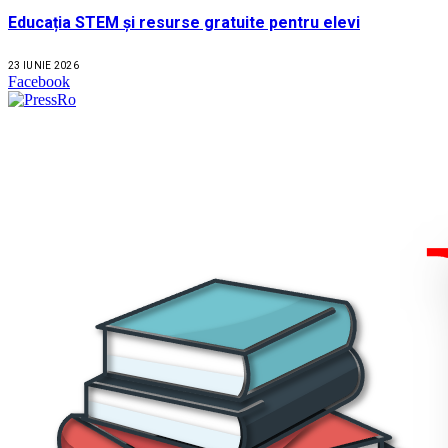
Educația STEM și resurse gratuite pentru elevi
23 IUNIE 2026
Facebook