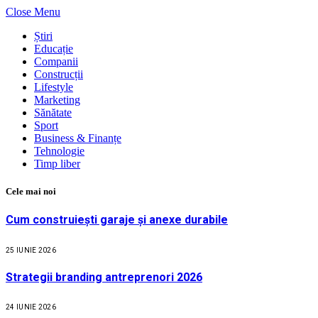
Close Menu
Știri
Educație
Companii
Construcții
Lifestyle
Marketing
Sănătate
Sport
Business & Finanțe
Tehnologie
Timp liber
Cele mai noi
Cum construiești garaje și anexe durabile
25 IUNIE 2026
Strategii branding antreprenori 2026
24 IUNIE 2026