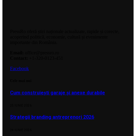
PressRo oferă știri naționale actualizate, rapide și corecte,
acoperind politică, economie, cultură și evenimente
importante din România.
Email:
office@pressro.ro
Contact:
+1-320-0123-451
Facebook
Cele mai noi
Cum construiești garaje și anexe durabile
25 IUNIE 2026
Strategii branding antreprenori 2026
24 IUNIE 2026