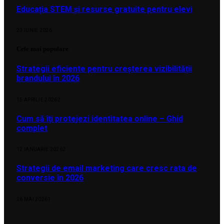
Educația STEM și resurse gratuite pentru elevi
23 IUNIE 2026
Cele mai populare
Strategii eficiente pentru creșterea vizibilității
brandului în 2026
15 APRILIE 2026
2
Cum să îți protejezi identitatea online – Ghid
complet
12 IANUARIE 2026
2
Strategii de email marketing care cresc rata de
conversie în 2026
26 MAI 2026
1