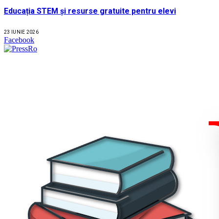
Educația STEM și resurse gratuite pentru elevi
23 IUNIE 2026
Facebook