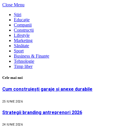
Close Menu
Știri
Educație
Companii
Construcții
Lifestyle
Marketing
Sănătate
Sport
Business & Finanțe
Tehnologie
Timp liber
Cele mai noi
Cum construiești garaje și anexe durabile
25 IUNIE 2026
Strategii branding antreprenori 2026
24 IUNIE 2026