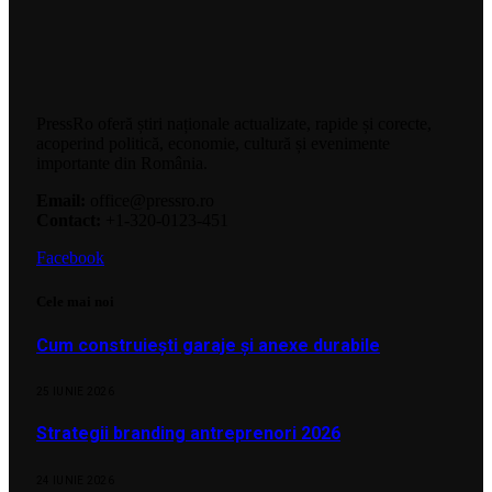
PressRo oferă știri naționale actualizate, rapide și corecte,
acoperind politică, economie, cultură și evenimente
importante din România.
Email:
office@pressro.ro
Contact:
+1-320-0123-451
Facebook
Cele mai noi
Cum construiești garaje și anexe durabile
25 IUNIE 2026
Strategii branding antreprenori 2026
24 IUNIE 2026