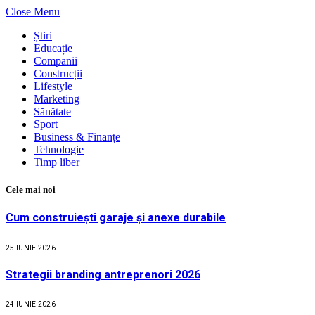
Close Menu
Știri
Educație
Companii
Construcții
Lifestyle
Marketing
Sănătate
Sport
Business & Finanțe
Tehnologie
Timp liber
Cele mai noi
Cum construiești garaje și anexe durabile
25 IUNIE 2026
Strategii branding antreprenori 2026
24 IUNIE 2026