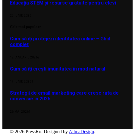
Educația STEM și resurse gratuite pentru elevi
23 IUNIE 2026
Cele mai populare
Cum să îți protejezi identitatea online – Ghid
complet
12 IANUARIE 2026
2
Cum să îți crești imunitatea în mod natural
17 IUNIE 2026
1
Strategii de email marketing care cresc rata de
conversie în 2026
26 MAI 2026
1
© 2026 PressRo. Designed by
AllmaDesign
.