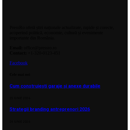
PressRo oferă știri naționale actualizate, rapide și corecte,
acoperind politică, economie, cultură și evenimente
importante din România.
Email:
office@pressro.ro
Contact:
+1-320-0123-451
Facebook
Cele mai noi
Cum construiești garaje și anexe durabile
25 IUNIE 2026
Strategii branding antreprenori 2026
24 IUNIE 2026