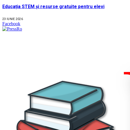
Educația STEM și resurse gratuite pentru elevi
23 IUNIE 2026
Facebook