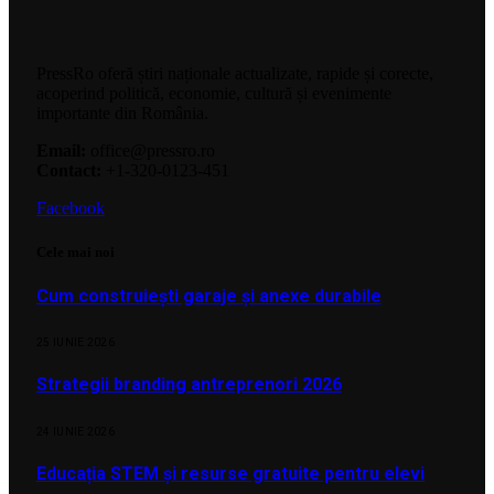
PressRo oferă știri naționale actualizate, rapide și corecte,
acoperind politică, economie, cultură și evenimente
importante din România.
Email:
office@pressro.ro
Contact:
+1-320-0123-451
Facebook
Cele mai noi
Cum construiești garaje și anexe durabile
25 IUNIE 2026
Strategii branding antreprenori 2026
24 IUNIE 2026
Educația STEM și resurse gratuite pentru elevi