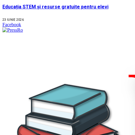
Educația STEM și resurse gratuite pentru elevi
23 IUNIE 2026
Facebook