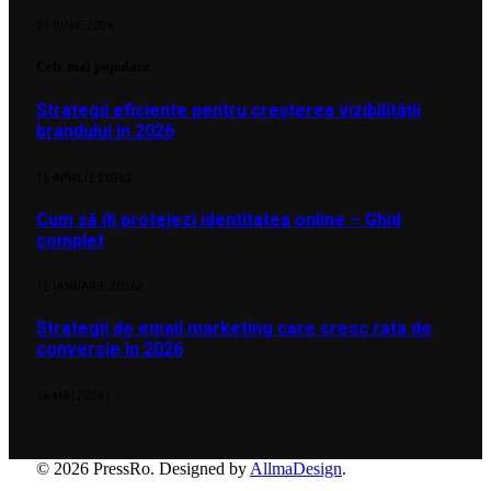
23 IUNIE 2026
Cele mai populare
Strategii eficiente pentru creșterea vizibilității
brandului în 2026
15 APRILIE 2026
2
Cum să îți protejezi identitatea online – Ghid
complet
12 IANUARIE 2026
2
Strategii de email marketing care cresc rata de
conversie în 2026
26 MAI 2026
1
© 2026 PressRo. Designed by
AllmaDesign
.