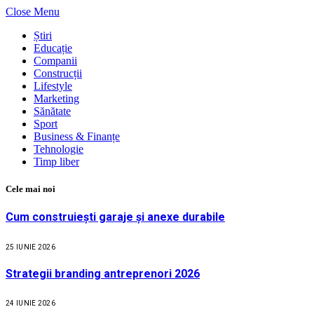
Close Menu
Știri
Educație
Companii
Construcții
Lifestyle
Marketing
Sănătate
Sport
Business & Finanțe
Tehnologie
Timp liber
Cele mai noi
Cum construiești garaje și anexe durabile
25 IUNIE 2026
Strategii branding antreprenori 2026
24 IUNIE 2026