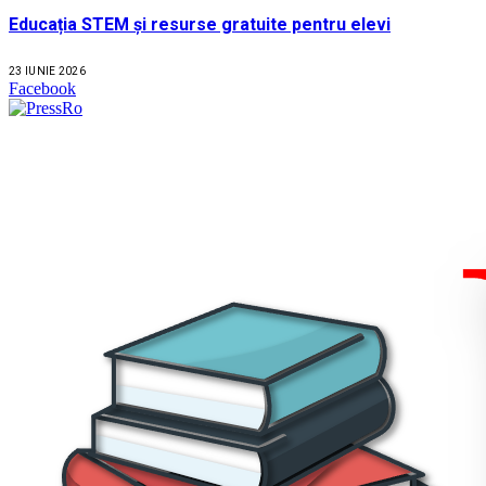
Educația STEM și resurse gratuite pentru elevi
23 IUNIE 2026
Facebook