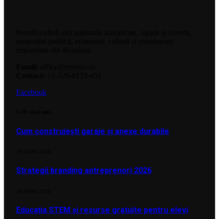
PressRo oferă știri naționale actualizate, rapide și corecte,
acoperind politică, economie, cultură și evenimente
importante din România.
Email:
office@pressro.ro
Contact:
+1-320-0123-451
Facebook
Cele mai noi
Cum construiești garaje și anexe durabile
25 IUNIE 2026
Strategii branding antreprenori 2026
24 IUNIE 2026
Educația STEM și resurse gratuite pentru elevi