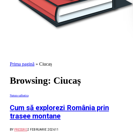
Prima pagină
»
Ciucaș
Browsing:
Ciucaș
Natura salbatica
Cum să explorezi România prin
trasee montane
BY
PRESSRO
2 FEBRUARIE 2026
11