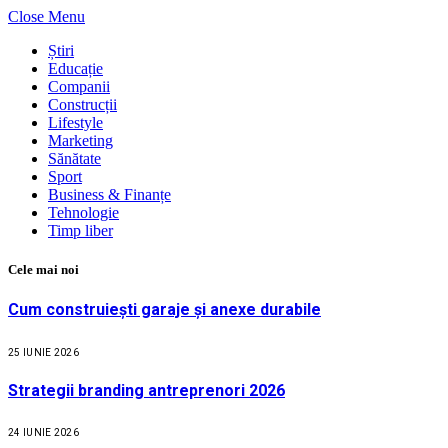
Close Menu
Știri
Educație
Companii
Construcții
Lifestyle
Marketing
Sănătate
Sport
Business & Finanțe
Tehnologie
Timp liber
Cele mai noi
Cum construiești garaje și anexe durabile
25 IUNIE 2026
Strategii branding antreprenori 2026
24 IUNIE 2026