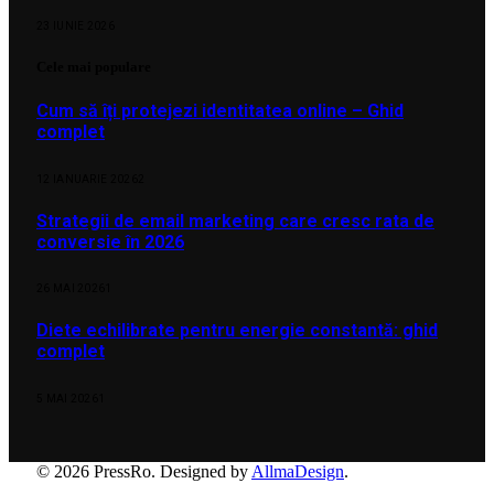
23 IUNIE 2026
Cele mai populare
Cum să îți protejezi identitatea online – Ghid
complet
12 IANUARIE 2026
2
Strategii de email marketing care cresc rata de
conversie în 2026
26 MAI 2026
1
Diete echilibrate pentru energie constantă: ghid
complet
5 MAI 2026
1
© 2026 PressRo. Designed by
AllmaDesign
.