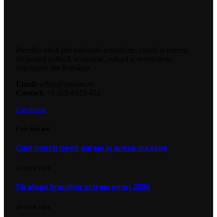
PressRo oferă știri naționale actualizate, rapide și corecte,
acoperind politică, economie, cultură și evenimente
importante din România.
Email:
office@pressro.ro
Contact:
+1-320-0123-451
Facebook
Cele mai noi
Cum construiești garaje și anexe durabile
25 IUNIE 2026
Strategii branding antreprenori 2026
24 IUNIE 2026