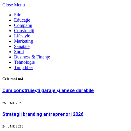
Close Menu
Știri
Educație
Companii
Construcții
Lifestyle
Marketing
Sănătate
Sport
Business & Finanțe
Tehnologie
Timp liber
Cele mai noi
Cum construiești garaje și anexe durabile
25 IUNIE 2026
Strategii branding antreprenori 2026
24 IUNIE 2026