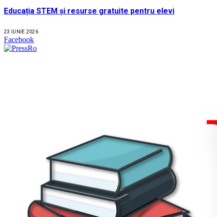
Educația STEM și resurse gratuite pentru elevi
23 IUNIE 2026
Facebook