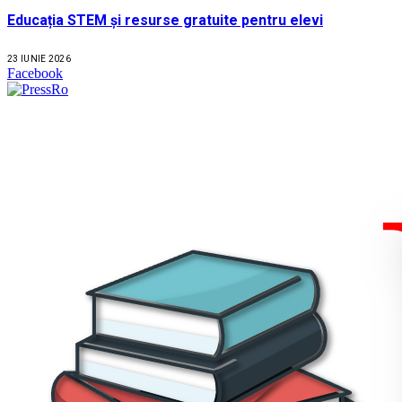
Educația STEM și resurse gratuite pentru elevi
23 IUNIE 2026
Facebook