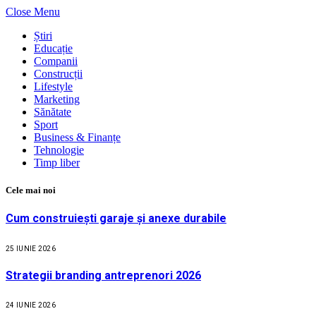
Close Menu
Știri
Educație
Companii
Construcții
Lifestyle
Marketing
Sănătate
Sport
Business & Finanțe
Tehnologie
Timp liber
Cele mai noi
Cum construiești garaje și anexe durabile
25 IUNIE 2026
Strategii branding antreprenori 2026
24 IUNIE 2026