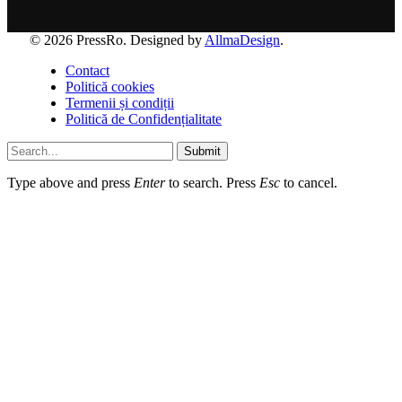
© 2026 PressRo. Designed by
AllmaDesign
.
Contact
Politică cookies
Termenii și condiții
Politică de Confidențialitate
Submit
Type above and press
Enter
to search. Press
Esc
to cancel.