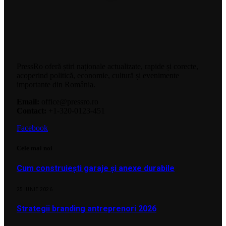
PressRo oferă știri naționale actualizate, rapide și corecte,
acoperind politică, economie, cultură și evenimente
importante din România.
Email:
office@pressro.ro
Contact:
+1-320-0123-451
Facebook
Cele mai noi
Cum construiești garaje și anexe durabile
25 IUNIE 2026
Strategii branding antreprenori 2026