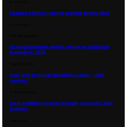
24 IUNIE 2026
Educația STEM și resurse gratuite pentru elevi
23 IUNIE 2026
Cele mai populare
Strategii eficiente pentru creșterea vizibilității
brandului în 2026
15 APRILIE 2026
2
Cum să îți protejezi identitatea online – Ghid
complet
12 IANUARIE 2026
2
Diete echilibrate pentru energie constantă: ghid
complet
5 MAI 2026
1