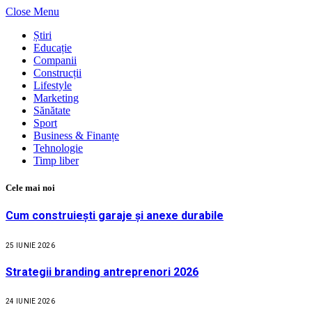
Close Menu
Știri
Educație
Companii
Construcții
Lifestyle
Marketing
Sănătate
Sport
Business & Finanțe
Tehnologie
Timp liber
Cele mai noi
Cum construiești garaje și anexe durabile
25 IUNIE 2026
Strategii branding antreprenori 2026
24 IUNIE 2026