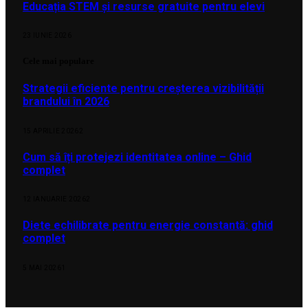
Educația STEM și resurse gratuite pentru elevi
23 IUNIE 2026
Cele mai populare
Strategii eficiente pentru creșterea vizibilității
brandului în 2026
15 APRILIE 2026
2
Cum să îți protejezi identitatea online – Ghid
complet
12 IANUARIE 2026
2
Diete echilibrate pentru energie constantă: ghid
complet
5 MAI 2026
1