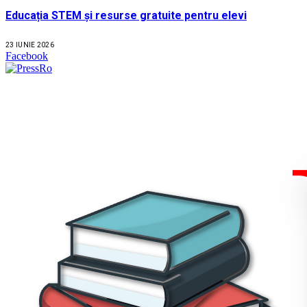
Educația STEM și resurse gratuite pentru elevi
23 IUNIE 2026
Facebook