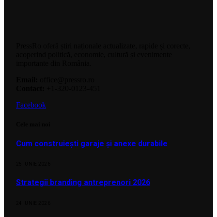
PressRo oferă știri naționale actualizate, rapide și corecte,
acoperind politică, economie, cultură și evenimente
importante din România.
Email:
office@pressro.ro
Contact:
+1-320-0123-451
Facebook
Cele mai noi
Cum construiești garaje și anexe durabile
25 IUNIE 2026
Strategii branding antreprenori 2026
24 IUNIE 2026