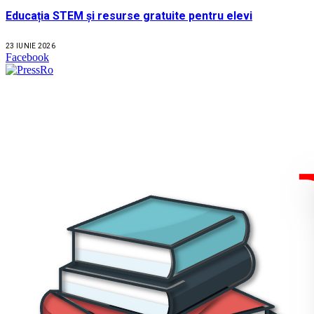
Educația STEM și resurse gratuite pentru elevi
23 IUNIE 2026
Facebook