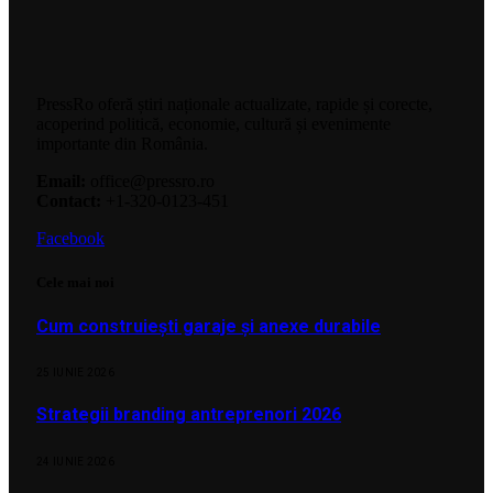
PressRo oferă știri naționale actualizate, rapide și corecte,
acoperind politică, economie, cultură și evenimente
importante din România.
Email:
office@pressro.ro
Contact:
+1-320-0123-451
Facebook
Cele mai noi
Cum construiești garaje și anexe durabile
25 IUNIE 2026
Strategii branding antreprenori 2026
24 IUNIE 2026