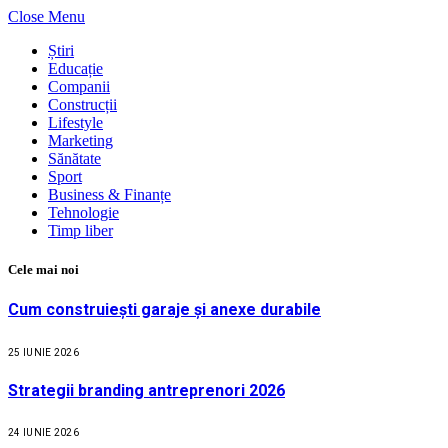
Close Menu
Știri
Educație
Companii
Construcții
Lifestyle
Marketing
Sănătate
Sport
Business & Finanțe
Tehnologie
Timp liber
Cele mai noi
Cum construiești garaje și anexe durabile
25 IUNIE 2026
Strategii branding antreprenori 2026
24 IUNIE 2026