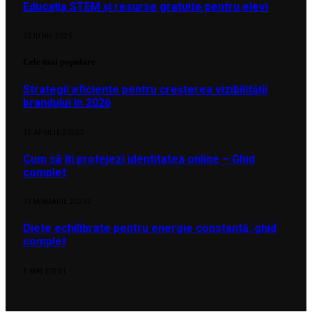
Educația STEM și resurse gratuite pentru elevi
23 IUNIE 2026
Cele mai populare
Strategii eficiente pentru creșterea vizibilității
brandului în 2026
15 APRILIE 2026
2
Cum să îți protejezi identitatea online – Ghid
complet
12 IANUARIE 2026
2
Diete echilibrate pentru energie constantă: ghid
complet
5 MAI 2026
1