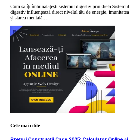
Cum să îți îmbunătățești sistemul digestiv prin dietă Sistemul
digestiv influențează direct nivelul tău de energie, imunitatea
și starea mentală.…
Cele mai citite
Prețuri Construcții Case 2025: Calculator Online și