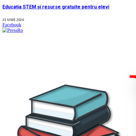
Educația STEM și resurse gratuite pentru elevi
23 IUNIE 2026
Facebook