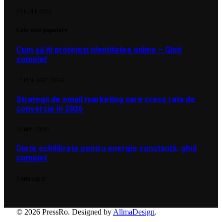
23 IUNIE 2026
Cele mai populare
Cum să îți protejezi identitatea online – Ghid
complet
12 IANUARIE 2026
2
Strategii de email marketing care cresc rata de
conversie în 2026
26 MAI 2026
1
Diete echilibrate pentru energie constantă: ghid
complet
5 MAI 2026
1
© 2026 PressRo. Designed by
AllmaDesign
.