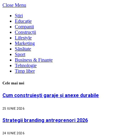
Close Menu
Știri
Educație
Companii
Construcții
Lifestyle
Marketing
Sănătate
Sport
Business & Finanțe
Tehnologie
Timp liber
Cele mai noi
Cum construiești garaje și anexe durabile
25 IUNIE 2026
Strategii branding antreprenori 2026
24 IUNIE 2026