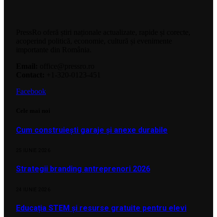
PressRo oferă știri naționale actualizate, rapide și corecte,
acoperind politică, economie, cultură și evenimente
importante din România.
Email:
office@pressro.ro
Contact:
+1-320-0123-451
Facebook
Cele mai noi
Cum construiești garaje și anexe durabile
25 IUNIE 2026
Strategii branding antreprenori 2026
24 IUNIE 2026
Educația STEM și resurse gratuite pentru elevi