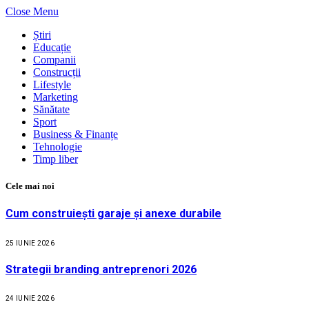
Close Menu
Știri
Educație
Companii
Construcții
Lifestyle
Marketing
Sănătate
Sport
Business & Finanțe
Tehnologie
Timp liber
Cele mai noi
Cum construiești garaje și anexe durabile
25 IUNIE 2026
Strategii branding antreprenori 2026
24 IUNIE 2026