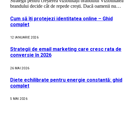
Strategii pentru creșterea vizibilității brandului Vizibilitatea
brandului decide cât de repede crești. Dacă oamenii nu…
Cum să îți protejezi identitatea online – Ghid
complet
12 IANUARIE 2026
Strategii de email marketing care cresc rata de
conversie în 2026
26 MAI 2026
Diete echilibrate pentru energie constantă: ghid
complet
5 MAI 2026