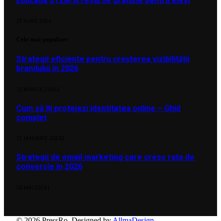
Educația STEM și resurse gratuite pentru elevi
23 IUNIE 2026
Cele mai populare
Strategii eficiente pentru creșterea vizibilității
brandului în 2026
15 APRILIE 2026
2
Cum să îți protejezi identitatea online – Ghid
complet
12 IANUARIE 2026
2
Strategii de email marketing care cresc rata de
conversie în 2026
26 MAI 2026
1
© 2026 PressRo. Designed by
AllmaDesign
.