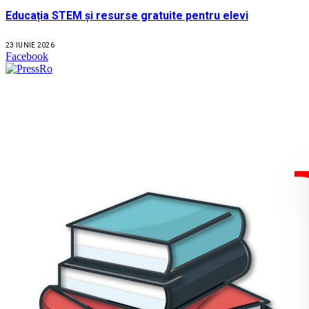
Educația STEM și resurse gratuite pentru elevi
23 IUNIE 2026
Facebook