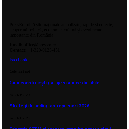
PressRo oferă știri naționale actualizate, rapide și corecte,
acoperind politică, economie, cultură și evenimente
importante din România.
Email:
office@pressro.ro
Contact:
+1-320-0123-451
Facebook
Cele mai noi
Cum construiești garaje și anexe durabile
25 IUNIE 2026
Strategii branding antreprenori 2026
24 IUNIE 2026