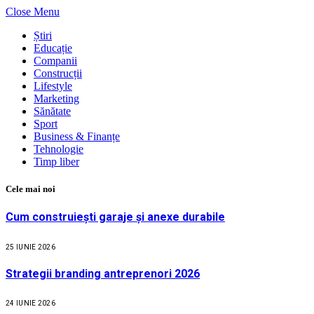
Close Menu
Știri
Educație
Companii
Construcții
Lifestyle
Marketing
Sănătate
Sport
Business & Finanțe
Tehnologie
Timp liber
Cele mai noi
Cum construiești garaje și anexe durabile
25 IUNIE 2026
Strategii branding antreprenori 2026
24 IUNIE 2026