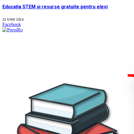
Educația STEM și resurse gratuite pentru elevi
23 IUNIE 2026
Facebook