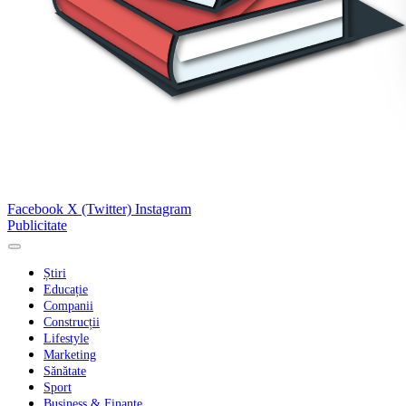
Facebook
X (Twitter)
Instagram
Publicitate
Știri
Educație
Companii
Construcții
Lifestyle
Marketing
Sănătate
Sport
Business & Finanțe