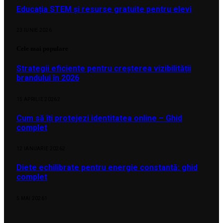
Educația STEM și resurse gratuite pentru elevi
23 IUNIE 2026
Cele mai populare
Strategii eficiente pentru creșterea vizibilității
brandului în 2026
15 APRILIE 2026
2
Cum să îți protejezi identitatea online – Ghid
complet
12 IANUARIE 2026
2
Diete echilibrate pentru energie constantă: ghid
complet
5 MAI 2026
1