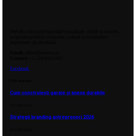
PressRo oferă știri naționale actualizate, rapide și corecte,
acoperind politică, economie, cultură și evenimente
importante din România.
Email:
office@pressro.ro
Contact:
+1-320-0123-451
Facebook
Cele mai noi
Cum construiești garaje și anexe durabile
25 IUNIE 2026
Strategii branding antreprenori 2026
24 IUNIE 2026