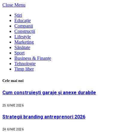
Close Menu
Știri
Educație
Companii
Construcții
Lifestyle
Marketing
Sănătate
Sport
Business & Finanțe
Tehnologie
Timp liber
Cele mai noi
Cum construiești garaje și anexe durabile
25 IUNIE 2026
Strategii branding antreprenori 2026
24 IUNIE 2026