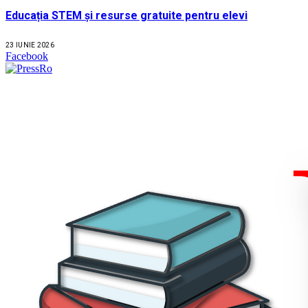
Educația STEM și resurse gratuite pentru elevi
23 IUNIE 2026
Facebook