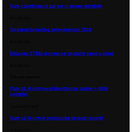
Cum construiești garaje și anexe durabile
25 IUNIE 2026
Strategii branding antreprenori 2026
24 IUNIE 2026
Educația STEM și resurse gratuite pentru elevi
23 IUNIE 2026
Cele mai populare
Cum să îți protejezi identitatea online – Ghid
complet
12 IANUARIE 2026
2
Cum să îți crești imunitatea în mod natural
17 IUNIE 2026
1