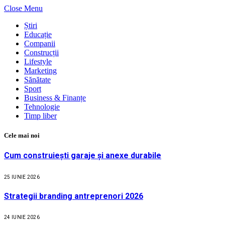
Close Menu
Știri
Educație
Companii
Construcții
Lifestyle
Marketing
Sănătate
Sport
Business & Finanțe
Tehnologie
Timp liber
Cele mai noi
Cum construiești garaje și anexe durabile
25 IUNIE 2026
Strategii branding antreprenori 2026
24 IUNIE 2026