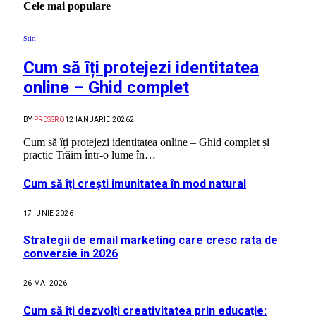
Cele mai populare
Știri
Cum să îți protejezi identitatea
online – Ghid complet
BY
PRESSRO
12 IANUARIE 2026
2
Cum să îți protejezi identitatea online – Ghid complet și
practic Trăim într-o lume în…
Cum să îți crești imunitatea în mod natural
17 IUNIE 2026
Strategii de email marketing care cresc rata de
conversie în 2026
26 MAI 2026
Cum să îți dezvolți creativitatea prin educație: