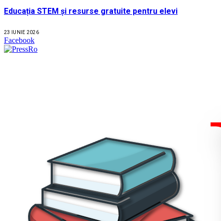
Educația STEM și resurse gratuite pentru elevi
23 IUNIE 2026
Facebook