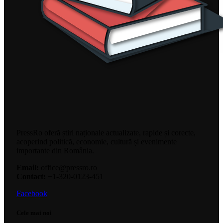
PressRo oferă știri naționale actualizate, rapide și corecte,
acoperind politică, economie, cultură și evenimente
importante din România.
Email:
office@pressro.ro
Contact:
+1-320-0123-451
Facebook
Cele mai noi