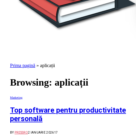
Prima pagină
»
aplicații
Browsing:
aplicații
Marketing
Top software pentru productivitate
personală
BY
PRESSRO
2 IANUARIE 2026
17