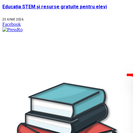
Educația STEM și resurse gratuite pentru elevi
23 IUNIE 2026
Facebook