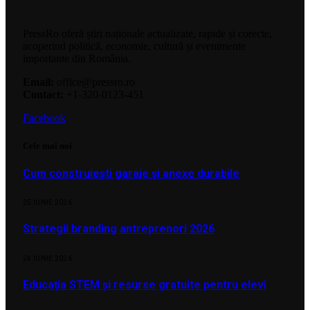
PressRo oferă știri naționale actualizate, rapide și corecte,
acoperind politică, economie, cultură și evenimente
importante din România.
Email:
office@pressro.ro
Contact:
+1-320-0123-451
Facebook
Cele mai noi
Cum construiești garaje și anexe durabile
25 IUNIE 2026
Strategii branding antreprenori 2026
24 IUNIE 2026
Educația STEM și resurse gratuite pentru elevi