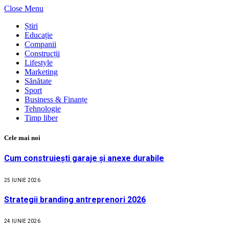
Close Menu
Știri
Educație
Companii
Construcții
Lifestyle
Marketing
Sănătate
Sport
Business & Finanțe
Tehnologie
Timp liber
Cele mai noi
Cum construiești garaje și anexe durabile
25 IUNIE 2026
Strategii branding antreprenori 2026
24 IUNIE 2026