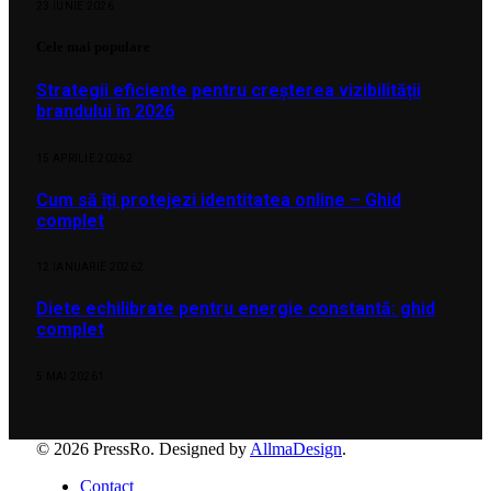
23 IUNIE 2026
Cele mai populare
Strategii eficiente pentru creșterea vizibilității
brandului în 2026
15 APRILIE 2026
2
Cum să îți protejezi identitatea online – Ghid
complet
12 IANUARIE 2026
2
Diete echilibrate pentru energie constantă: ghid
complet
5 MAI 2026
1
© 2026 PressRo. Designed by
AllmaDesign
.
Contact