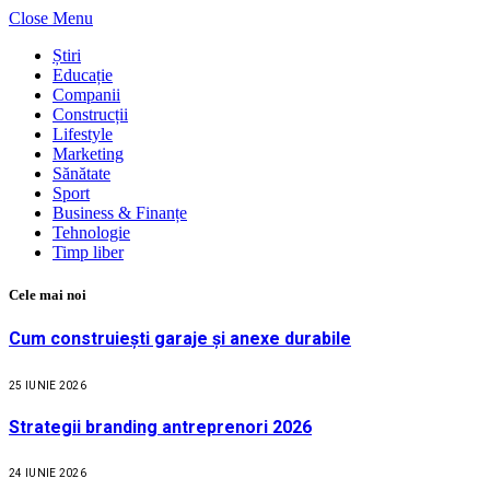
Close Menu
Știri
Educație
Companii
Construcții
Lifestyle
Marketing
Sănătate
Sport
Business & Finanțe
Tehnologie
Timp liber
Cele mai noi
Cum construiești garaje și anexe durabile
25 IUNIE 2026
Strategii branding antreprenori 2026
24 IUNIE 2026