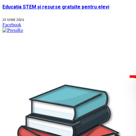
Educația STEM și resurse gratuite pentru elevi
23 IUNIE 2026
Facebook