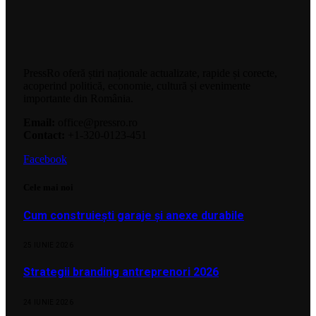
PressRo oferă știri naționale actualizate, rapide și corecte,
acoperind politică, economie, cultură și evenimente
importante din România.
Email:
office@pressro.ro
Contact:
+1-320-0123-451
Facebook
Cele mai noi
Cum construiești garaje și anexe durabile
25 IUNIE 2026
Strategii branding antreprenori 2026
24 IUNIE 2026