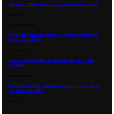
Educația STEM și resurse gratuite pentru elevi
23 IUNIE 2026
Cele mai populare
Strategii eficiente pentru creșterea vizibilității
brandului în 2026
15 APRILIE 2026
2
Cum să îți protejezi identitatea online – Ghid
complet
12 IANUARIE 2026
2
Strategii de email marketing care cresc rata de
conversie în 2026
26 MAI 2026
1