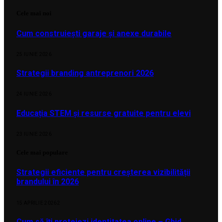
Cele mai noi
Cum construiești garaje și anexe durabile
25 IUNIE 2026
Strategii branding antreprenori 2026
24 IUNIE 2026
Educația STEM și resurse gratuite pentru elevi
23 IUNIE 2026
Cele mai populare
Strategii eficiente pentru creșterea vizibilității
brandului în 2026
15 APRILIE 2026
2
Cum să îți protejezi identitatea online – Ghid