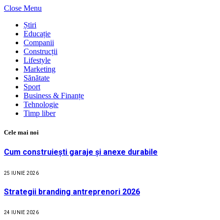
Close Menu
Știri
Educație
Companii
Construcții
Lifestyle
Marketing
Sănătate
Sport
Business & Finanțe
Tehnologie
Timp liber
Cele mai noi
Cum construiești garaje și anexe durabile
25 IUNIE 2026
Strategii branding antreprenori 2026
24 IUNIE 2026