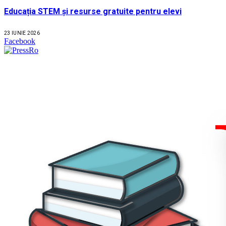
Educația STEM și resurse gratuite pentru elevi
23 IUNIE 2026
Facebook