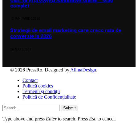
complet
12 IANUARIE 2026
2
Strategii de email marketing care cresc rata de
conversie în 2026
26 MAI 2026
1
© 2026 PressRo. Designed by
AllmaDesign
.
Contact
Politică cookies
Termenii și condiții
Politică de Confidențialitate
Submit
Type above and press
Enter
to search. Press
Esc
to cancel.