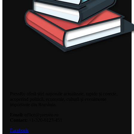
PressRo oferă știri naționale actualizate, rapide și corecte,
acoperind politică, economie, cultură și evenimente
importante din România.
Email:
office@pressro.ro
Contact:
+1-320-0123-451
Facebook