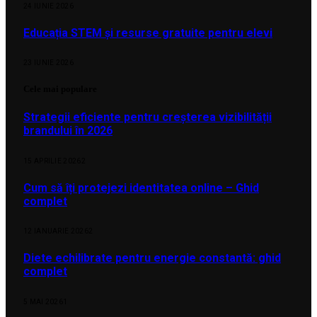
24 IUNIE 2026
Educația STEM și resurse gratuite pentru elevi
23 IUNIE 2026
Cele mai populare
Strategii eficiente pentru creșterea vizibilității
brandului în 2026
15 APRILIE 2026
2
Cum să îți protejezi identitatea online – Ghid
complet
12 IANUARIE 2026
2
Diete echilibrate pentru energie constantă: ghid
complet
5 MAI 2026
1