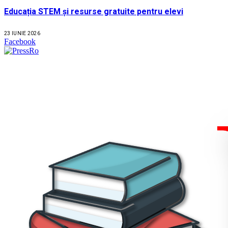
Educația STEM și resurse gratuite pentru elevi
23 IUNIE 2026
Facebook