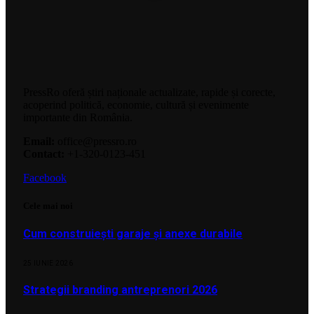
PressRo oferă știri naționale actualizate, rapide și corecte,
acoperind politică, economie, cultură și evenimente
importante din România.
Email:
office@pressro.ro
Contact:
+1-320-0123-451
Facebook
Cele mai noi
Cum construiești garaje și anexe durabile
25 IUNIE 2026
Strategii branding antreprenori 2026