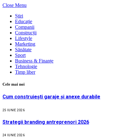
Close Menu
Știri
Educație
Companii
Construcții
Lifestyle
Marketing
Sănătate
Sport
Business & Finanțe
Tehnologie
Timp liber
Cele mai noi
Cum construiești garaje și anexe durabile
25 IUNIE 2026
Strategii branding antreprenori 2026
24 IUNIE 2026