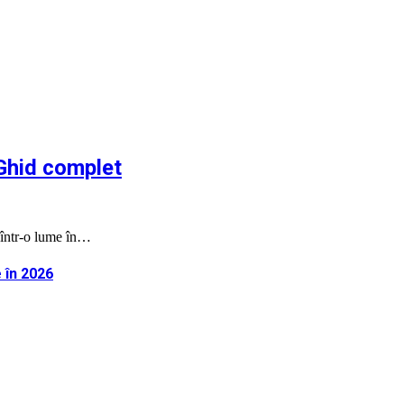
 Ghid complet
m într-o lume în…
 în 2026