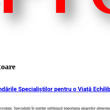
toare
rile Specialiștilor pentru o Viață Echili
cesitate. Specialiștii în nutriție subliniază importanța alegerilor alimen