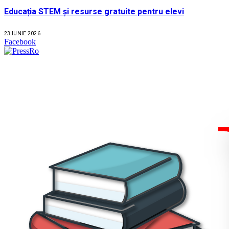
Educația STEM și resurse gratuite pentru elevi
23 IUNIE 2026
Facebook