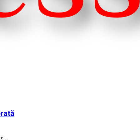
brată
tare…