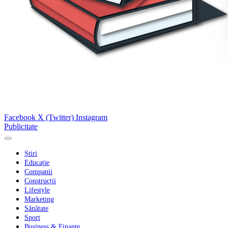
Facebook
X (Twitter)
Instagram
Publicitate
Știri
Educație
Companii
Construcții
Lifestyle
Marketing
Sănătate
Sport
Business & Finanțe