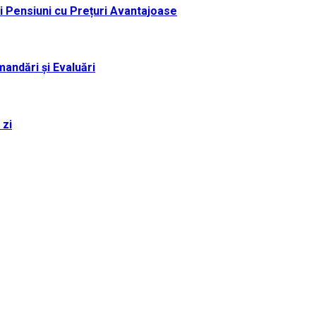
i Pensiuni cu Prețuri Avantajoase
andări și Evaluări
 zi