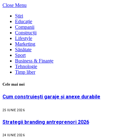
Close Menu
Știri
Educație
Companii
Construcții
Lifestyle
Marketing
Sănătate
Sport
Business & Finanțe
Tehnologie
Timp liber
Cele mai noi
Cum construiești garaje și anexe durabile
25 IUNIE 2026
Strategii branding antreprenori 2026
24 IUNIE 2026