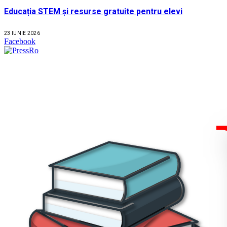
Educația STEM și resurse gratuite pentru elevi
23 IUNIE 2026
Facebook