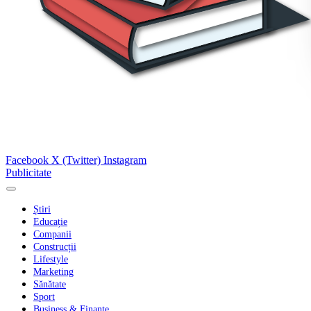
Facebook
X (Twitter)
Instagram
Publicitate
Știri
Educație
Companii
Construcții
Lifestyle
Marketing
Sănătate
Sport
Business & Finanțe