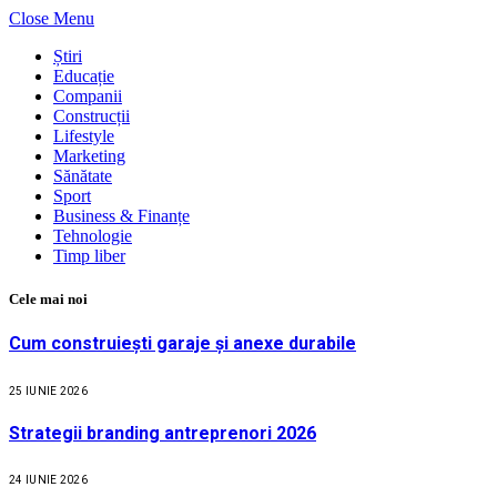
Close Menu
Știri
Educație
Companii
Construcții
Lifestyle
Marketing
Sănătate
Sport
Business & Finanțe
Tehnologie
Timp liber
Cele mai noi
Cum construiești garaje și anexe durabile
25 IUNIE 2026
Strategii branding antreprenori 2026
24 IUNIE 2026