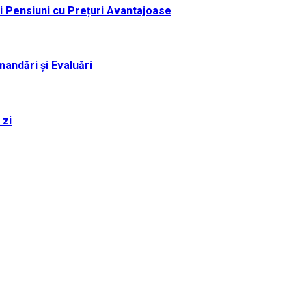
i Pensiuni cu Prețuri Avantajoase
andări și Evaluări
 zi