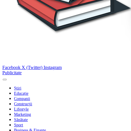
Facebook
X (Twitter)
Instagram
Publicitate
Știri
Educație
Companii
Construcții
Lifestyle
Marketing
Sănătate
Sport
Business & Finanțe