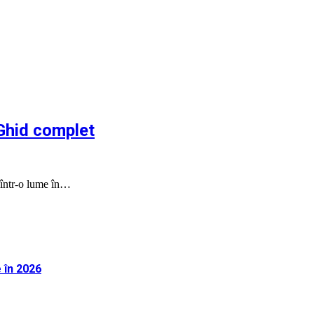
 Ghid complet
m într-o lume în…
 în 2026