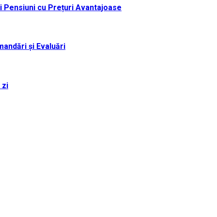
i Pensiuni cu Prețuri Avantajoase
andări și Evaluări
 zi