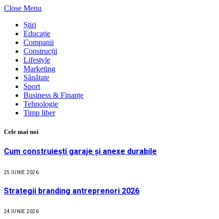
Close Menu
Știri
Educație
Companii
Construcții
Lifestyle
Marketing
Sănătate
Sport
Business & Finanțe
Tehnologie
Timp liber
Cele mai noi
Cum construiești garaje și anexe durabile
25 IUNIE 2026
Strategii branding antreprenori 2026
24 IUNIE 2026