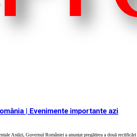
România | Evenimente importante azi
amentale Astăzi, Guvernul României a anunțat pregătirea a două rectifică