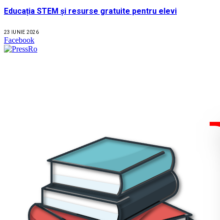
Educația STEM și resurse gratuite pentru elevi
23 IUNIE 2026
Facebook