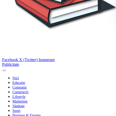
Facebook
X (Twitter)
Instagram
Publicitate
Știri
Educație
Companii
Construcții
Lifestyle
Marketing
Sănătate
Sport
Business & Finanțe