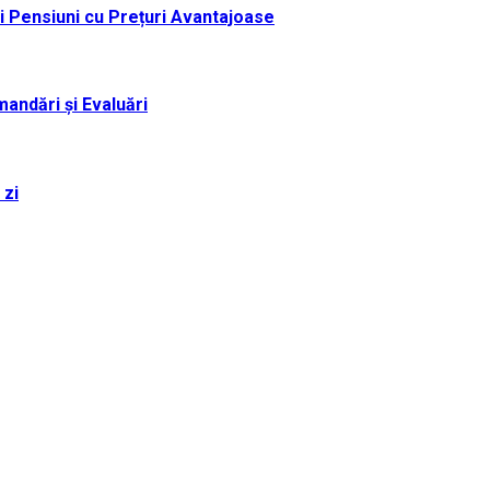
i Pensiuni cu Prețuri Avantajoase
andări și Evaluări
 zi