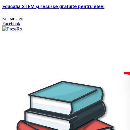
Educația STEM și resurse gratuite pentru elevi
23 IUNIE 2026
Facebook