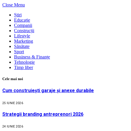
Close Menu
Știri
Educație
Companii
Construcții
Lifestyle
Marketing
Sănătate
Sport
Business & Finanțe
Tehnologie
Timp liber
Cele mai noi
Cum construiești garaje și anexe durabile
25 IUNIE 2026
Strategii branding antreprenori 2026
24 IUNIE 2026