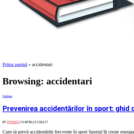
Prima pagină
»
accidentari
Browsing:
accidentari
Sănătate
Prevenirea accidentărilor în sport: ghid
BY
PRESSRO
10 APRILIE 2026
17
Cum să previi accidentările frecvente în sport Sportul îți crește energia