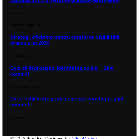
Educația STEM și resurse gratuite pentru elevi
23 IUNIE 2026
Cele mai populare
Strategii eficiente pentru creșterea vizibilității
brandului în 2026
15 APRILIE 2026
2
Cum să îți protejezi identitatea online – Ghid
complet
12 IANUARIE 2026
2
Diete echilibrate pentru energie constantă: ghid
complet
5 MAI 2026
1
© 2026 PressRo. Designed by
AllmaDesign
.