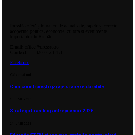
PressRo oferă știri naționale actualizate, rapide și corecte,
acoperind politică, economie, cultură și evenimente
importante din România.
Email:
office@pressro.ro
Contact:
+1-320-0123-451
Facebook
Cele mai noi
Cum construiești garaje și anexe durabile
25 IUNIE 2026
Strategii branding antreprenori 2026
24 IUNIE 2026