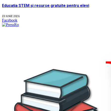
Educația STEM și resurse gratuite pentru elevi
23 IUNIE 2026
Facebook