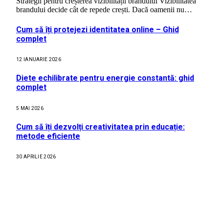
Strategii pentru creșterea vizibilității brandului Vizibilitatea
brandului decide cât de repede crești. Dacă oamenii nu…
Cum să îți protejezi identitatea online – Ghid
complet
12 IANUARIE 2026
Diete echilibrate pentru energie constantă: ghid
complet
5 MAI 2026
Cum să îți dezvolți creativitatea prin educație:
metode eficiente
30 APRILIE 2026