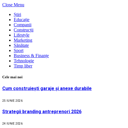
Close Menu
Știri
Educație
Companii
Construcții
Lifestyle
Marketing
Sănătate
Sport
Business & Finanțe
Tehnologie
Timp liber
Cele mai noi
Cum construiești garaje și anexe durabile
25 IUNIE 2026
Strategii branding antreprenori 2026
24 IUNIE 2026