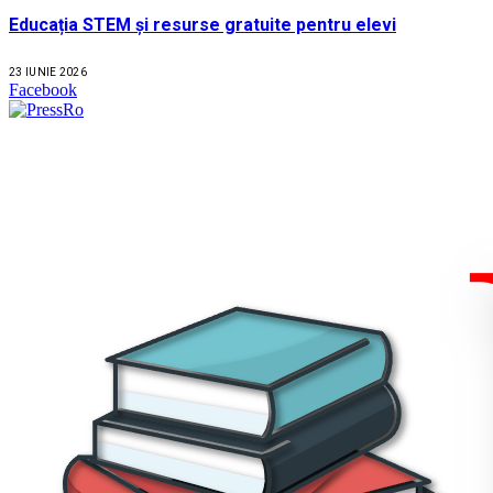
Educația STEM și resurse gratuite pentru elevi
23 IUNIE 2026
Facebook