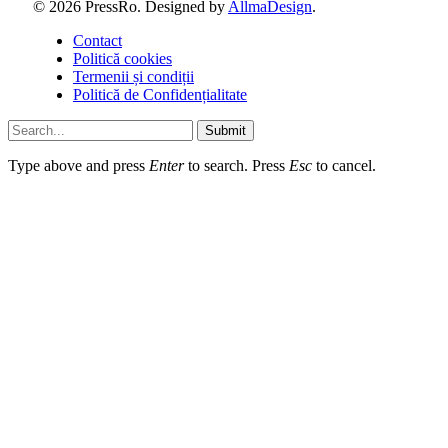
© 2026 PressRo. Designed by
AllmaDesign
.
Contact
Politică cookies
Termenii și condiții
Politică de Confidențialitate
Submit
Type above and press
Enter
to search. Press
Esc
to cancel.