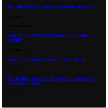
Educația STEM și resurse gratuite pentru elevi
23 IUNIE 2026
Cele mai populare
Cum să îți protejezi identitatea online – Ghid
complet
12 IANUARIE 2026
2
Cum să îți crești imunitatea în mod natural
17 IUNIE 2026
1
Strategii de email marketing care cresc rata de
conversie în 2026
26 MAI 2026
1