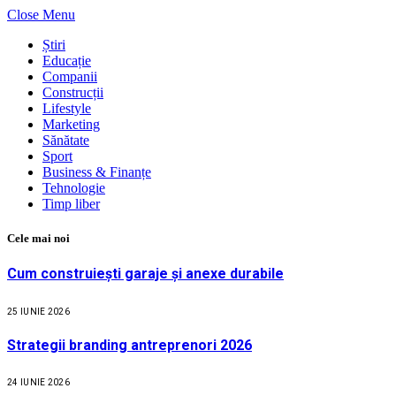
Close Menu
Știri
Educație
Companii
Construcții
Lifestyle
Marketing
Sănătate
Sport
Business & Finanțe
Tehnologie
Timp liber
Cele mai noi
Cum construiești garaje și anexe durabile
25 IUNIE 2026
Strategii branding antreprenori 2026
24 IUNIE 2026